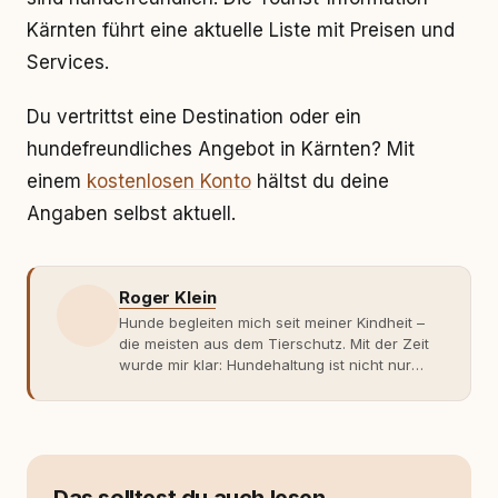
Kärnten führt eine aktuelle Liste mit Preisen und
Services.
Du vertrittst eine Destination oder ein
hundefreundliches Angebot in Kärnten? Mit
einem
kostenlosen Konto
hältst du deine
Angaben selbst aktuell.
Roger Klein
Hunde begleiten mich seit meiner Kindheit –
die meisten aus dem Tierschutz. Mit der Zeit
wurde mir klar: Hundehaltung ist nicht nur
Gefühl, sondern Verantwortung und
Fachwissen. Der Wendepunkt kam mit meinem
ersten Welpen. Plötzlich reichte Erfahrung
allein nicht mehr. Ich begann mich intensiv mit
Verhaltensbiologie, Trainingsethik und
moderner Hundeerziehung