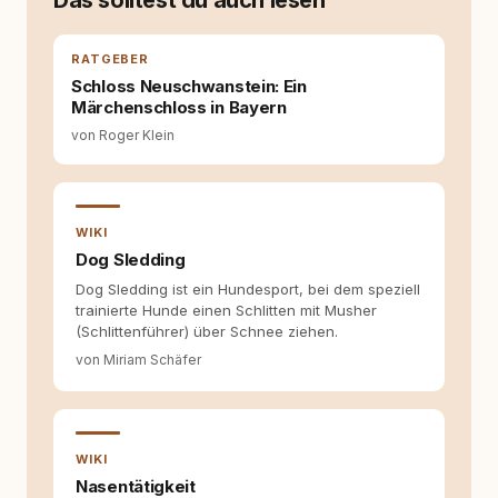
Das solltest du auch lesen
auseinanderzusetzen. Nach meiner Erfahrung
entsteht echte Bindung dort, wo Verständnis
Wissen ersetzt – nicht umgekehrt. Aus dieser
RATGEBER
Entwicklung entstand rundum.dog – ein
Schloss Neuschwanstein: Ein
Wissens- und Serviceportal für
Märchenschloss in Bayern
Hundehalter:innen in Deutschland, Österreich
von Roger Klein
und der Schweiz. Meine Überzeugung:
Tierschutz beginnt mit Wissen. Wer seinen
Hund versteht, trifft bessere Entscheidungen –
für ein Zusammenleben, das beiden guttut.
WIKI
Dog Sledding
Dog Sledding ist ein Hundesport, bei dem speziell
trainierte Hunde einen Schlitten mit Musher
(Schlittenführer) über Schnee ziehen.
von Miriam Schäfer
WIKI
Nasentätigkeit