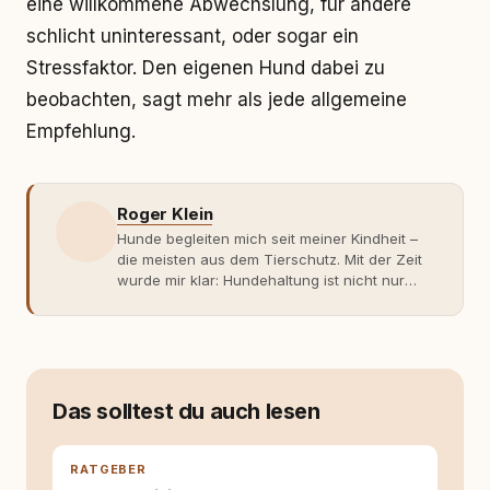
eine willkommene Abwechslung, für andere
schlicht uninteressant, oder sogar ein
Stressfaktor. Den eigenen Hund dabei zu
beobachten, sagt mehr als jede allgemeine
Empfehlung.
Roger Klein
Hunde begleiten mich seit meiner Kindheit –
die meisten aus dem Tierschutz. Mit der Zeit
wurde mir klar: Hundehaltung ist nicht nur
Gefühl, sondern Verantwortung und
Fachwissen. Der Wendepunkt kam mit meinem
ersten Welpen. Plötzlich reichte Erfahrung
allein nicht mehr. Ich begann mich intensiv mit
Verhaltensbiologie, Trainingsethik und
moderner Hundeerziehung
Das solltest du auch lesen
auseinanderzusetzen. Nach meiner Erfahrung
entsteht echte Bindung dort, wo Verständnis
Wissen ersetzt – nicht umgekehrt. Aus dieser
RATGEBER
Entwicklung entstand rundum.dog – ein