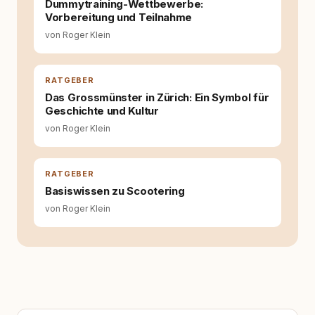
Dummytraining-Wettbewerbe:
Wissens- und Serviceportal für
Vorbereitung und Teilnahme
Hundehalter:innen in Deutschland, Österreich
von Roger Klein
und der Schweiz. Meine Überzeugung:
Tierschutz beginnt mit Wissen. Wer seinen
Hund versteht, trifft bessere Entscheidungen –
für ein Zusammenleben, das beiden guttut.
RATGEBER
Das Grossmünster in Zürich: Ein Symbol für
Geschichte und Kultur
von Roger Klein
RATGEBER
Basiswissen zu Scootering
von Roger Klein