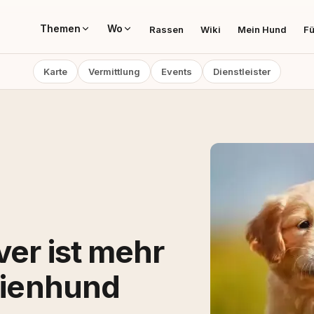
Themen
Wo
Rassen
Wiki
Mein Hund
Fü
Karte
Vermittlung
Events
Dienstleister
ver ist mehr
ilienhund