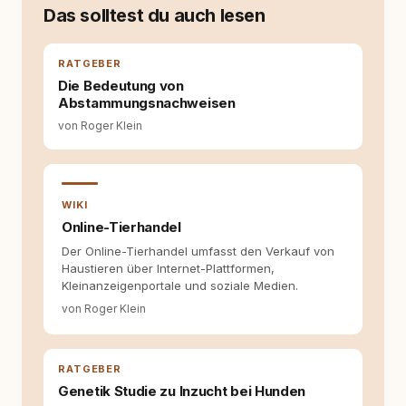
moderner Hundeerziehung
Das solltest du auch lesen
auseinanderzusetzen. Nach meiner Erfahrung
entsteht echte Bindung dort, wo Verständnis
Wissen ersetzt – nicht umgekehrt. Aus dieser
RATGEBER
Entwicklung entstand rundum.dog – ein
Die Bedeutung von
Wissens- und Serviceportal für
Abstammungsnachweisen
Hundehalter:innen in Deutschland, Österreich
von Roger Klein
und der Schweiz. Meine Überzeugung:
Tierschutz beginnt mit Wissen. Wer seinen
Hund versteht, trifft bessere Entscheidungen –
für ein Zusammenleben, das beiden guttut.
WIKI
Online-Tierhandel
Der Online-Tierhandel umfasst den Verkauf von
Haustieren über Internet-Plattformen,
Kleinanzeigenportale und soziale Medien.
von Roger Klein
RATGEBER
Genetik Studie zu Inzucht bei Hunden