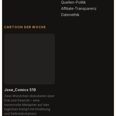
Quellen-Politik
Affiliate-Transparenz
Datenethik
CARTOON DER WOCHE
Jose_Comics 519
Zwei Würstchen diskutieren über
Diät und Gewicht – eine
humorvolle Metapher auf den
täglichen Kampf mit Ernährung
und Selbstakzeptanz.