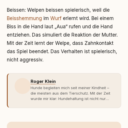
Beissen: Welpen beissen spielerisch, weil die
Beisshemmung
im
Wurf
erlernt wird. Bei einem
Biss in die Hand laut „Aua“ rufen und die Hand
entziehen. Das simuliert die Reaktion der Mutter.
Mit der Zeit lernt der Welpe, dass Zahnkontakt
das Spiel beendet. Das Verhalten ist spielerisch,
nicht aggressiv.
Roger Klein
Hunde begleiten mich seit meiner Kindheit –
die meisten aus dem Tierschutz. Mit der Zeit
wurde mir klar: Hundehaltung ist nicht nur
Gefühl, sondern Verantwortung und
Fachwissen. Der Wendepunkt kam mit meinem
ersten Welpen. Plötzlich reichte Erfahrung
allein nicht mehr. Ich begann mich intensiv mit
Verhaltensbiologie, Trainingsethik und