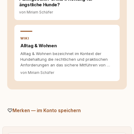
die Social-Media-Kanäle. Mein Blick richtet
ängstliche Hunde?
sich dabei immer auf das grosse Ganze:
von Miriam Schäfer
Welche Themen sind relevant? Welche
Fragen stehen dahinter? Und wie lassen sich
Inhalte so aufbereiten, dass sie verständlich,
fundiert und für unsere Leser wirklich
hilfreich sind? Ich glaube, dass Emotionen
WIKI
allein nicht ausreichen. Gute Entscheidungen
Alltag & Wohnen
entstehen dort, wo Information,
Alltag & Wohnen bezeichnet im Kontext der
Selbstreflexion und Bereitschaft zum
Hundehaltung die rechtlichen und praktischen
Hinterfragen zusammenkommen. Mit meinen
Anforderungen an das sichere Mitführen von …
Texten möchte ich genau dazu beitragen.
von Miriam Schäfer
Merken — im Konto speichern