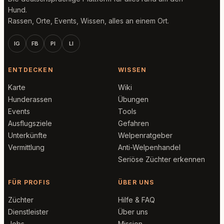
Hund.
Rassen, Orte, Events, Wissen, alles an einem Ort.
IG
FB
PI
LI
ENTDECKEN
WISSEN
Karte
Wiki
Hunderassen
Übungen
Events
Tools
Ausflugsziele
Gefahren
Unterkünfte
Welpenratgeber
Vermittlung
Anti-Welpenhandel
Seriöse Züchter erkennen
FÜR PROFIS
ÜBER UNS
Züchter
Hilfe & FAQ
Dienstleister
Über uns
Jobs
Mission