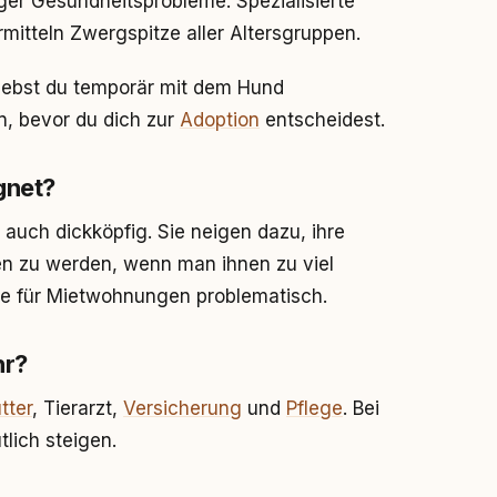
ger Gesundheitsprobleme. Spezialisierte
mitteln Zwergspitze aller Altersgruppen.
t lebst du temporär mit dem Hund
, bevor du dich zur
Adoption
entscheidest.
gnet?
r auch dickköpfig. Sie neigen dazu, ihre
n zu werden, wenn man ihnen zu viel
sie für Mietwohnungen problematisch.
hr?
tter
, Tierarzt,
Versicherung
und
Pflege
. Bei
lich steigen.