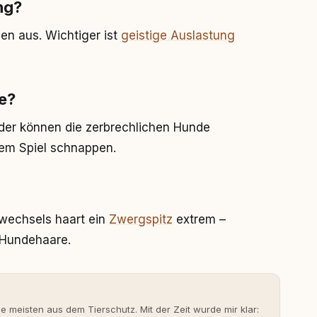
ng?
hen aus. Wichtiger ist
geistige Auslastung
e?
inder können die zerbrechlichen Hunde
gem Spiel schnappen.
llwechsels haart ein
Zwergspitz
extrem –
l Hundehaare.
ie meisten aus dem Tierschutz. Mit der Zeit wurde mir klar: