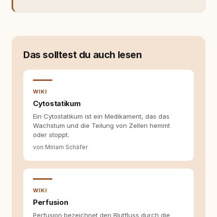
meiner Eltern geschnappt und drauflos
getippt: Geschichten, Beobachtungen,
Gedanken. Hauptsache Worte. Mein Zugang
zu Hunde-Themen ist kein klassischer. Lange
Zeit war ich eher skeptisch, geprägt von
weniger guten Erfahrungen. Umso mehr hat
Das solltest du auch lesen
es mich überrascht, als ich - dank Roger -
erlebt habe, wie verantwortungsvoll und
bewusst gute Hundehaltung funktionieren
kann. Dieser Perspektivwechsel begleitet
WIKI
meine Arbeit bis heute. Bei rundum.dog bin ich
Cytostatikum
als Content Managerin an vielen Stellen
Ein Cytostatikum ist ein Medikament, das das
beteiligt, an denen aus Ideen fertige Beiträge
Wachstum und die Teilung von Zellen hemmt
werden. Ich recherchiere Themen, plane
oder stoppt.
Inhalte, schreibe Artikel, begleite Gastbeiträge
redaktionell, veröffentliche Texte und betreue
von Miriam Schäfer
die Social-Media-Kanäle. Mein Blick richtet
sich dabei immer auf das grosse Ganze:
Welche Themen sind relevant? Welche
Fragen stehen dahinter? Und wie lassen sich
Inhalte so aufbereiten, dass sie verständlich,
WIKI
fundiert und für unsere Leser wirklich
Perfusion
hilfreich sind? Ich glaube, dass Emotionen
Perfusion bezeichnet den Blutfluss durch die