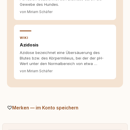
allein nicht ausreichen. Gute Entscheidungen
Gewebe des Hundes.
entstehen dort, wo Information,
Selbstreflexion und Bereitschaft zum
von Miriam Schäfer
Hinterfragen zusammenkommen. Mit meinen
Texten möchte ich genau dazu beitragen.
WIKI
Azidosis
Azidose bezeichnet eine Übersäuerung des
Blutes bzw. des Körpermilieus, bei der der pH-
Wert unter den Normalbereich von etwa …
von Miriam Schäfer
Merken — im Konto speichern