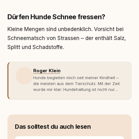
Dürfen Hunde Schnee fressen?
Kleine Mengen sind unbedenklich. Vorsicht bei
Schneematsch von Strassen – der enthält Salz,
Splitt und Schadstoffe.
Roger Klein
Hunde begleiten mich seit meiner Kindheit –
die meisten aus dem Tierschutz. Mit der Zeit
wurde mir klar: Hundehaltung ist nicht nur
Gefühl, sondern Verantwortung und
Fachwissen. Der Wendepunkt kam mit meinem
ersten Welpen. Plötzlich reichte Erfahrung
allein nicht mehr. Ich begann mich intensiv mit
Verhaltensbiologie, Trainingsethik und
moderner Hundeerziehung
Das solltest du auch lesen
auseinanderzusetzen. Nach meiner Erfahrung
entsteht echte Bindung dort, wo Verständnis