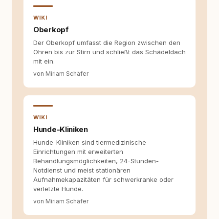
Wissen ersetzt – nicht umgekehrt. Aus dieser
Entwicklung entstand rundum.dog – ein
WIKI
Wissens- und Serviceportal für
Oberkopf
Hundehalter:innen in Deutschland, Österreich
Der Oberkopf umfasst die Region zwischen den
und der Schweiz. Meine Überzeugung:
Ohren bis zur Stirn und schließt das Schädeldach
Tierschutz beginnt mit Wissen. Wer seinen
mit ein.
Hund versteht, trifft bessere Entscheidungen –
für ein Zusammenleben, das beiden guttut.
von Miriam Schäfer
WIKI
Hunde-Kliniken
Hunde-Kliniken sind tiermedizinische
Einrichtungen mit erweiterten
Behandlungsmöglichkeiten, 24-Stunden-
Notdienst und meist stationären
Aufnahmekapazitäten für schwerkranke oder
verletzte Hunde.
von Miriam Schäfer