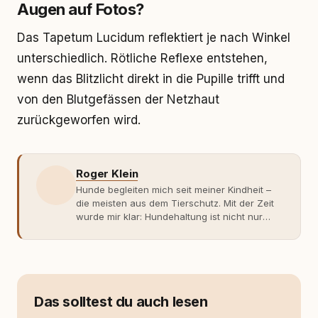
Augen auf Fotos?
Das Tapetum Lucidum reflektiert je nach Winkel
unterschiedlich. Rötliche Reflexe entstehen,
wenn das Blitzlicht direkt in die Pupille trifft und
von den Blutgefässen der Netzhaut
zurückgeworfen wird.
Roger Klein
Hunde begleiten mich seit meiner Kindheit –
die meisten aus dem Tierschutz. Mit der Zeit
wurde mir klar: Hundehaltung ist nicht nur
Gefühl, sondern Verantwortung und
Fachwissen. Der Wendepunkt kam mit meinem
ersten Welpen. Plötzlich reichte Erfahrung
allein nicht mehr. Ich begann mich intensiv mit
Verhaltensbiologie, Trainingsethik und
moderner Hundeerziehung
Das solltest du auch lesen
auseinanderzusetzen. Nach meiner Erfahrung