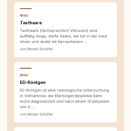
entsteht echte Bindung dort, wo Verständnis
Wissen ersetzt – nicht umgekehrt. Aus dieser
Entwicklung entstand rundum.dog – ein
WIKI
Wissens- und Serviceportal für
Tasthaare
Hundehalter:innen in Deutschland, Österreich
Tasthaare (fachsprachlich Vibrissen) sind
und der Schweiz. Meine Überzeugung:
auffällig lange, steife Haare, die tief in der Haut
Tierschutz beginnt mit Wissen. Wer seinen
sitzen und direkt mit Nervenfasern …
Hund versteht, trifft bessere Entscheidungen –
für ein Zusammenleben, das beiden guttut.
von Miriam Schäfer
WIKI
ED-Röntgen
ED-Röntgen ist eine radiologische Untersuchung
in Vollnarkose, die Ellenbogendysplasie beim
Hund diagnostiziert und nach einem Gradsystem
von 0 …
von Miriam Schäfer