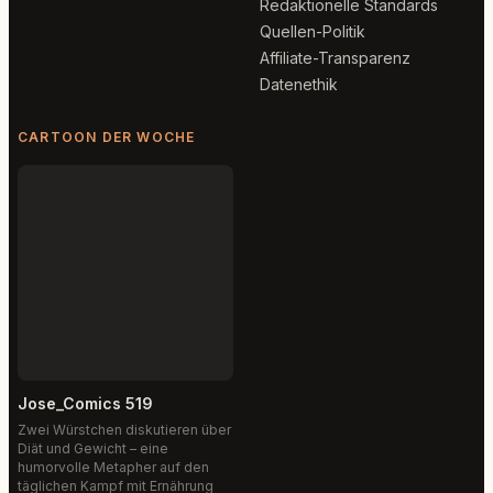
Redaktionelle Standards
Quellen-Politik
Affiliate-Transparenz
Datenethik
CARTOON DER WOCHE
Jose_Comics 519
Zwei Würstchen diskutieren über
Diät und Gewicht – eine
humorvolle Metapher auf den
täglichen Kampf mit Ernährung