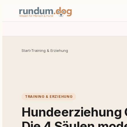
Start
›
Training & Erziehung
TRAINING & ERZIEHUNG
Hundeerziehung 
Die 4 Säulen mod