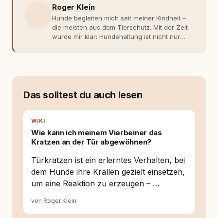
Roger Klein
Hunde begleiten mich seit meiner Kindheit –
die meisten aus dem Tierschutz. Mit der Zeit
wurde mir klar: Hundehaltung ist nicht nur
Gefühl, sondern Verantwortung und
Fachwissen. Der Wendepunkt kam mit meinem
ersten Welpen. Plötzlich reichte Erfahrung
allein nicht mehr. Ich begann mich intensiv mit
Verhaltensbiologie, Trainingsethik und
moderner Hundeerziehung
Das solltest du auch lesen
auseinanderzusetzen. Nach meiner Erfahrung
entsteht echte Bindung dort, wo Verständnis
Wissen ersetzt – nicht umgekehrt. Aus dieser
WIKI
Entwicklung entstand rundum.dog – ein
Wie kann ich meinem Vierbeiner das
Wissens- und Serviceportal für
Kratzen an der Tür abgewöhnen?
Hundehalter:innen in Deutschland, Österreich
und der Schweiz. Meine Überzeugung:
Türkratzen ist ein erlerntes Verhalten, bei
Tierschutz beginnt mit Wissen. Wer seinen
dem Hunde ihre Krallen gezielt einsetzen,
Hund versteht, trifft bessere Entscheidungen –
um eine Reaktion zu erzeugen – …
für ein Zusammenleben, das beiden guttut.
von Roger Klein