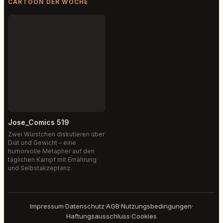
CARTOON DER WOCHE
Jose_Comics 519
Zwei Würstchen diskutieren über
Diät und Gewicht – eine
humorvolle Metapher auf den
täglichen Kampf mit Ernährung
und Selbstakzeptanz.
Impressum
·
Datenschutz
·
AGB
·
Nutzungsbedingungen
·
Haftungsausschluss
·
Cookies