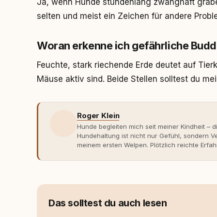
Ja, wenn Hunde stundenlang zwanghaft graben
selten und meist ein Zeichen für andere Prob
Woran erkenne ich gefährliche Budd
Feuchte, stark riechende Erde deutet auf Tierk
Mäuse aktiv sind. Beide Stellen solltest du me
Roger Klein
Hunde begleiten mich seit meiner Kindheit – d
Hundehaltung ist nicht nur Gefühl, sondern
meinem ersten Welpen. Plötzlich reichte Erfah
Verhaltensbiologie, Trainingsethik und mod
Erfahrung entsteht echte Bindung dort, wo Ve
Entwicklung entstand rundum.dog – ein Wissen
Deutschland, Österreich und der Schweiz. Me
seinen Hund versteht, trifft bessere Entsche
Das solltest du auch lesen