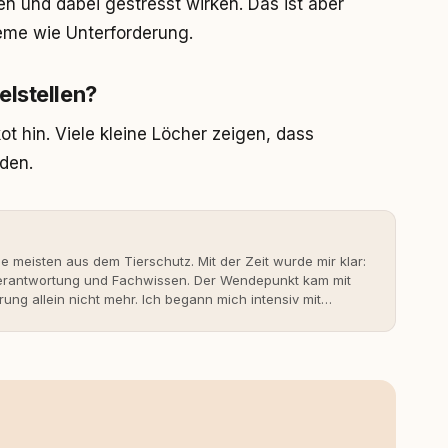
 und dabei gestresst wirken. Das ist aber
leme wie Unterforderung.
elstellen?
ot hin. Viele kleine Löcher zeigen, dass
iden.
ie meisten aus dem Tierschutz. Mit der Zeit wurde mir klar:
 Verantwortung und Fachwissen. Der Wendepunkt kam mit
rung allein nicht mehr. Ich begann mich intensiv mit
erner Hundeerziehung auseinanderzusetzen. Nach meiner
rständnis Wissen ersetzt – nicht umgekehrt. Aus dieser
s- und Serviceportal für Hundehalter:innen in
ine Überzeugung: Tierschutz beginnt mit Wissen. Wer
idungen – für ein Zusammenleben, das beiden guttut.