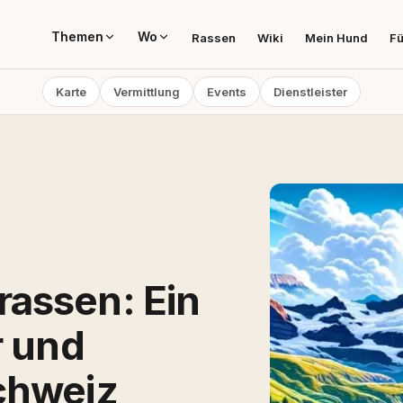
Themen
Wo
Rassen
Wiki
Mein Hund
Fü
Karte
Vermittlung
Events
Dienstleister
assen: Ein
r und
chweiz