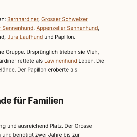
en:
Bernhardiner
,
Grosser Schweizer
r Sennenhund
,
Appenzeller Sennenhund
,
nd,
Jura Laufhund
und Papillon.
e Gruppe. Ursprünglich trieben sie Vieh,
rdiner rettete als
Lawinenhund
Leben. Die
lände. Der Papillon eroberte als
e für Familien
g und ausreichend Platz. Der Grosse
und benötigt zwei Jahre bis zur