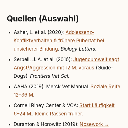
Quellen (Auswahl)
Asher, L. et al. (2020):
Adoleszenz-
Konfliktverhalten & frühere Pubertät bei
unsicherer Bindung
.
Biology Letters
.
Serpell, J. A. et al. (2016):
Jugendumwelt sagt
Angst/Aggression mit 12 M. voraus
(Guide-
Dogs).
Frontiers Vet Sci
.
AAHA (2019), Merck Vet Manual:
Soziale Reife
12–36 M
.
Cornell Riney Center & VCA:
Start Läufigkeit
6–24 M., kleine Rassen früher.
Duranton & Horowitz (2019):
Nosework →