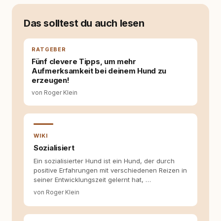
allein nicht mehr. Ich begann mich intensiv mit
Verhaltensbiologie, Trainingsethik und
moderner Hundeerziehung
Das solltest du auch lesen
auseinanderzusetzen. Nach meiner Erfahrung
entsteht echte Bindung dort, wo Verständnis
Wissen ersetzt – nicht umgekehrt. Aus dieser
RATGEBER
Entwicklung entstand rundum.dog – ein
Fünf clevere Tipps, um mehr
Wissens- und Serviceportal für
Aufmerksamkeit bei deinem Hund zu
Hundehalter:innen in Deutschland, Österreich
erzeugen!
und der Schweiz. Meine Überzeugung:
von Roger Klein
Tierschutz beginnt mit Wissen. Wer seinen
Hund versteht, trifft bessere Entscheidungen –
für ein Zusammenleben, das beiden guttut.
WIKI
Sozialisiert
Ein sozialisierter Hund ist ein Hund, der durch
positive Erfahrungen mit verschiedenen Reizen in
seiner Entwicklungszeit gelernt hat, …
von Roger Klein