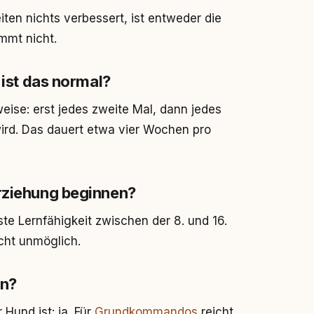
ten nichts verbessert, ist entweder die
mmt nicht.
 ist das normal?
weise: erst jedes zweite Mal, dann jedes
 wird. Das dauert etwa vier Wochen pro
Erziehung beginnen?
e Lernfähigkeit zwischen der 8. und 16.
cht unmöglich.
n?
Hund ist: ja. Für
Grundkommandos
reicht