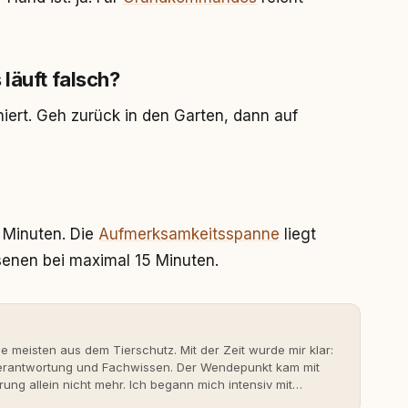
läuft falsch?
niert. Geh zurück in den Garten, dann auf
0 Minuten. Die
Aufmerksamkeitsspanne
liegt
senen bei maximal 15 Minuten.
ie meisten aus dem Tierschutz. Mit der Zeit wurde mir klar:
 Verantwortung und Fachwissen. Der Wendepunkt kam mit
rung allein nicht mehr. Ich begann mich intensiv mit
erner Hundeerziehung auseinanderzusetzen. Nach meiner