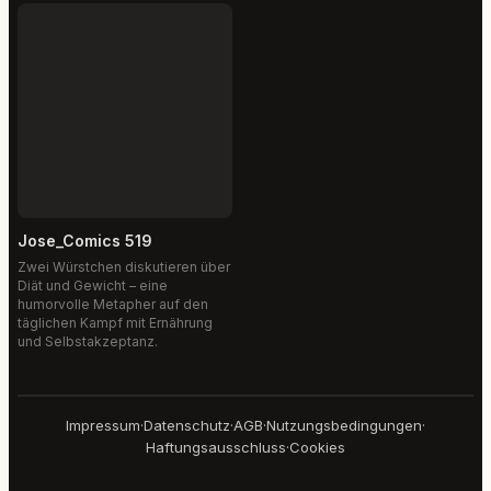
Jose_Comics 519
Zwei Würstchen diskutieren über
Diät und Gewicht – eine
humorvolle Metapher auf den
täglichen Kampf mit Ernährung
und Selbstakzeptanz.
Impressum
·
Datenschutz
·
AGB
·
Nutzungsbedingungen
·
Haftungsausschluss
·
Cookies