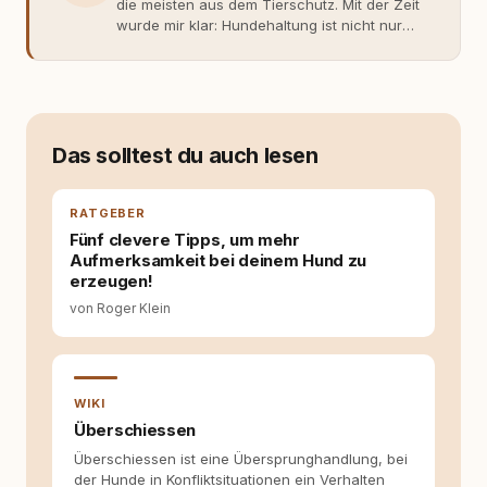
die meisten aus dem Tierschutz. Mit der Zeit
wurde mir klar: Hundehaltung ist nicht nur
Gefühl, sondern Verantwortung und
Fachwissen. Der Wendepunkt kam mit meinem
ersten Welpen. Plötzlich reichte Erfahrung
allein nicht mehr. Ich begann mich intensiv mit
Verhaltensbiologie, Trainingsethik und
moderner Hundeerziehung
Das solltest du auch lesen
auseinanderzusetzen. Nach meiner Erfahrung
entsteht echte Bindung dort, wo Verständnis
Wissen ersetzt – nicht umgekehrt. Aus dieser
RATGEBER
Entwicklung entstand rundum.dog – ein
Fünf clevere Tipps, um mehr
Wissens- und Serviceportal für
Aufmerksamkeit bei deinem Hund zu
Hundehalter:innen in Deutschland, Österreich
erzeugen!
und der Schweiz. Meine Überzeugung:
von Roger Klein
Tierschutz beginnt mit Wissen. Wer seinen
Hund versteht, trifft bessere Entscheidungen –
für ein Zusammenleben, das beiden guttut.
WIKI
Überschiessen
Überschiessen ist eine Übersprunghandlung, bei
der Hunde in Konfliktsituationen ein Verhalten