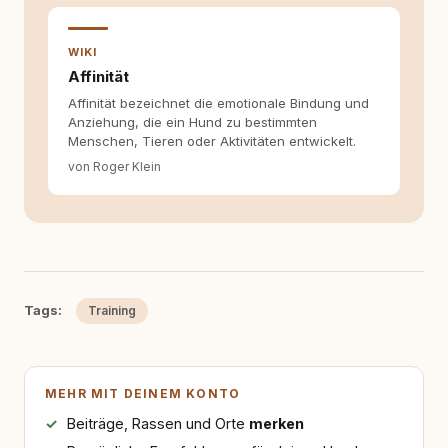
Hinterfragen zusammenkommen. Mit meinen
Texten möchte ich genau dazu beitragen.
WIKI
Affinität
Affinität bezeichnet die emotionale Bindung und
Anziehung, die ein Hund zu bestimmten
Menschen, Tieren oder Aktivitäten entwickelt.
von Roger Klein
Tags:
Training
MEHR MIT DEINEM KONTO
Beiträge, Rassen und Orte
merken