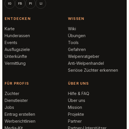
IG
FB
PI
LI
ENTDECKEN
WISSEN
Karte
Wiki
Hunderassen
Übungen
Events
Tools
Ausflugsziele
Gefahren
Unterkünfte
Welpenratgeber
Vermittlung
Anti-Welpenhandel
Seriöse Züchter erkennen
FÜR PROFIS
ÜBER UNS
Züchter
Hilfe & FAQ
Dienstleister
Über uns
Jobs
Mission
Eintrag erstellen
Projekte
Werberichtlinien
Partner
Media-Kit
Partner-Unterstützer