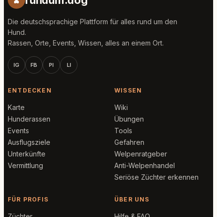
rundum.dog
Die deutschsprachige Plattform für alles rund um den
Hund.
Rassen, Orte, Events, Wissen, alles an einem Ort.
IG
FB
PI
LI
ENTDECKEN
WISSEN
Karte
Wiki
Hunderassen
Übungen
Events
Tools
Ausflugsziele
Gefahren
Unterkünfte
Welpenratgeber
Vermittlung
Anti-Welpenhandel
Seriöse Züchter erkennen
FÜR PROFIS
ÜBER UNS
Züchter
Hilfe & FAQ