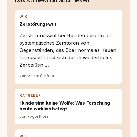
Das solltest du auch lesen
auseinanderzusetzen. Nach meiner Erfahrung
entsteht echte Bindung dort, wo Verständnis
Wissen ersetzt – nicht umgekehrt. Aus dieser
WIKI
Entwicklung entstand rundum.dog – ein
Zerstörungswut
Wissens- und Serviceportal für
Hundehalter:innen in Deutschland, Österreich
Zerstörungswut bei Hunden beschreibt
und der Schweiz. Meine Überzeugung:
systematisches Zerstören von
Tierschutz beginnt mit Wissen. Wer seinen
Gegenständen, das über normales Kauen
Hund versteht, trifft bessere Entscheidungen –
für ein Zusammenleben, das beiden guttut.
hinausgeht und sich durch wiederholtes
Zerbeißen …
von Miriam Schäfer
RATGEBER
Hunde sind keine Wölfe: Was Forschung
heute wirklich belegt
von Roger Klein
WIKI