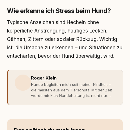
Wie erkenne ich Stress beim Hund?
Typische Anzeichen sind Hecheln ohne
körperliche Anstrengung, häufiges Lecken,
Gähnen, Zittern oder sozialer Rückzug. Wichtig
ist, die Ursache zu erkennen – und Situationen zu
entschärfen, bevor der Hund überwältigt wird.
Roger Klein
Hunde begleiten mich seit meiner Kindheit –
die meisten aus dem Tierschutz. Mit der Zeit
wurde mir klar: Hundehaltung ist nicht nur
Gefühl, sondern Verantwortung und
Fachwissen. Der Wendepunkt kam mit meinem
ersten Welpen. Plötzlich reichte Erfahrung
allein nicht mehr. Ich begann mich intensiv mit
Verhaltensbiologie, Trainingsethik und
moderner Hundeerziehung