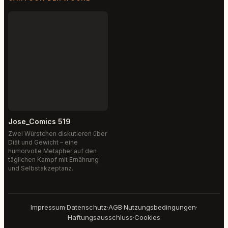
Jose_Comics 519
Zwei Würstchen diskutieren über
Diät und Gewicht – eine
humorvolle Metapher auf den
täglichen Kampf mit Ernährung
und Selbstakzeptanz.
Impressum
·
Datenschutz
·
AGB
·
Nutzungsbedingungen
·
Haftungsausschluss
·
Cookies