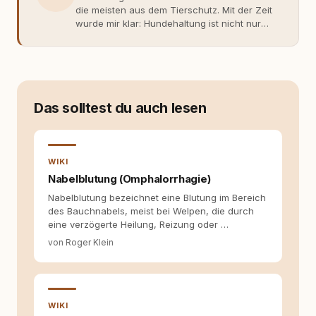
die meisten aus dem Tierschutz. Mit der Zeit
wurde mir klar: Hundehaltung ist nicht nur
Gefühl, sondern Verantwortung und
Fachwissen. Der Wendepunkt kam mit meinem
ersten Welpen. Plötzlich reichte Erfahrung
allein nicht mehr. Ich begann mich intensiv mit
Verhaltensbiologie, Trainingsethik und
moderner Hundeerziehung
Das solltest du auch lesen
auseinanderzusetzen. Nach meiner Erfahrung
entsteht echte Bindung dort, wo Verständnis
Wissen ersetzt – nicht umgekehrt. Aus dieser
Entwicklung entstand rundum.dog – ein
WIKI
Wissens- und Serviceportal für
Nabelblutung (Omphalorrhagie)
Hundehalter:innen in Deutschland, Österreich
Nabelblutung bezeichnet eine Blutung im Bereich
und der Schweiz. Meine Überzeugung:
des Bauchnabels, meist bei Welpen, die durch
Tierschutz beginnt mit Wissen. Wer seinen
eine verzögerte Heilung, Reizung oder …
Hund versteht, trifft bessere Entscheidungen –
für ein Zusammenleben, das beiden guttut.
von Roger Klein
WIKI