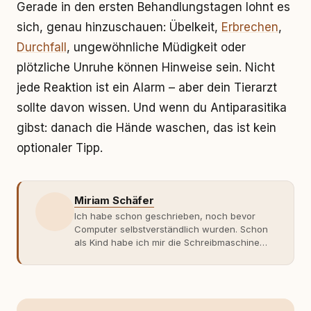
Gerade in den ersten Behandlungstagen lohnt es
sich, genau hinzuschauen: Übelkeit,
Erbrechen
,
Durchfall
, ungewöhnliche Müdigkeit oder
plötzliche Unruhe können Hinweise sein. Nicht
jede Reaktion ist ein Alarm – aber dein Tierarzt
sollte davon wissen. Und wenn du Antiparasitika
gibst: danach die Hände waschen, das ist kein
optionaler Tipp.
Miriam Schäfer
Ich habe schon geschrieben, noch bevor
Computer selbstverständlich wurden. Schon
als Kind habe ich mir die Schreibmaschine
meiner Eltern geschnappt und drauflos
getippt: Geschichten, Beobachtungen,
Gedanken. Hauptsache Worte. Mein Zugang
zu Hunde-Themen ist kein klassischer. Lange
Zeit war ich eher skeptisch, geprägt von