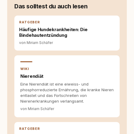
weniger guten Erfahrungen. Umso mehr hat
Das solltest du auch lesen
es mich überrascht, als ich - dank Roger -
erlebt habe, wie verantwortungsvoll und
bewusst gute Hundehaltung funktionieren
RATGEBER
kann. Dieser Perspektivwechsel begleitet
Häufige Hundekrankheiten: Die
meine Arbeit bis heute. Bei rundum.dog bin ich
Bindehautentzündung
als Content Managerin an vielen Stellen
von Miriam Schäfer
beteiligt, an denen aus Ideen fertige Beiträge
werden. Ich recherchiere Themen, plane
Inhalte, schreibe Artikel, begleite Gastbeiträge
redaktionell, veröffentliche Texte und betreue
die Social-Media-Kanäle. Mein Blick richtet
WIKI
sich dabei immer auf das grosse Ganze:
Nierendiät
Welche Themen sind relevant? Welche
Eine Nierendiät ist eine eiweiss- und
Fragen stehen dahinter? Und wie lassen sich
phosphorreduzierte Ernährung, die kranke Nieren
Inhalte so aufbereiten, dass sie verständlich,
entlastet und das Fortschreiten von
fundiert und für unsere Leser wirklich
Nierenerkrankungen verlangsamt.
hilfreich sind? Ich glaube, dass Emotionen
allein nicht ausreichen. Gute Entscheidungen
von Miriam Schäfer
entstehen dort, wo Information,
Selbstreflexion und Bereitschaft zum
Hinterfragen zusammenkommen. Mit meinen
RATGEBER
Texten möchte ich genau dazu beitragen.