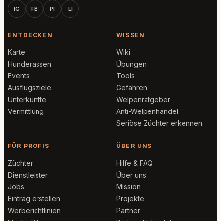
IG
FB
PI
LI
ENTDECKEN
WISSEN
Karte
Wiki
Hunderassen
Übungen
Events
Tools
Ausflugsziele
Gefahren
Unterkünfte
Welpenratgeber
Vermittlung
Anti-Welpenhandel
Seriöse Züchter erkennen
FÜR PROFIS
ÜBER UNS
Züchter
Hilfe & FAQ
Dienstleister
Über uns
Jobs
Mission
Eintrag erstellen
Projekte
Werberichtlinien
Partner