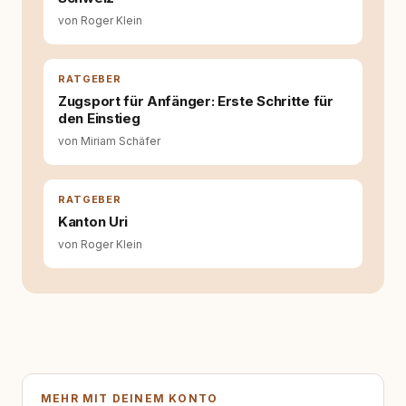
Hundehalter:innen in Deutschland, Österreich
von Roger Klein
und der Schweiz. Meine Überzeugung:
Tierschutz beginnt mit Wissen. Wer seinen
Hund versteht, trifft bessere Entscheidungen –
für ein Zusammenleben, das beiden guttut.
RATGEBER
Zugsport für Anfänger: Erste Schritte für
den Einstieg
von Miriam Schäfer
RATGEBER
Kanton Uri
von Roger Klein
MEHR MIT DEINEM KONTO