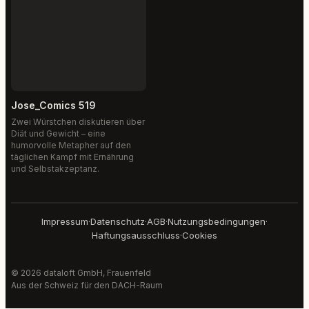
Jose_Comics 519
Zwei Würstchen diskutieren über
Diät und Gewicht – eine
humorvolle Metapher auf den
täglichen Kampf mit Ernährung
und Selbstakzeptanz.
Impressum
·
Datenschutz
·
AGB
·
Nutzungsbedingungen
·
Haftungsausschluss
·
Cookies
© 2026 dataloft GmbH, Frauenfeld
Aus der Schweiz für den DACH-Raum