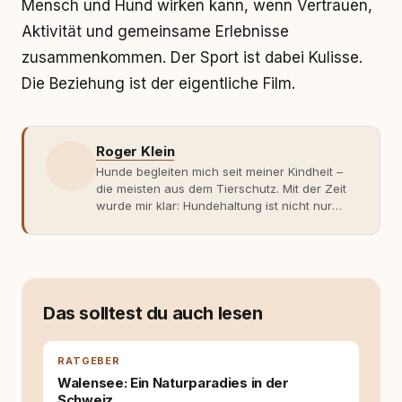
Mensch und Hund wirken kann, wenn Vertrauen,
Aktivität und gemeinsame Erlebnisse
zusammenkommen. Der Sport ist dabei Kulisse.
Die Beziehung ist der eigentliche Film.
Roger Klein
Hunde begleiten mich seit meiner Kindheit –
die meisten aus dem Tierschutz. Mit der Zeit
wurde mir klar: Hundehaltung ist nicht nur
Gefühl, sondern Verantwortung und
Fachwissen. Der Wendepunkt kam mit meinem
ersten Welpen. Plötzlich reichte Erfahrung
allein nicht mehr. Ich begann mich intensiv mit
Verhaltensbiologie, Trainingsethik und
moderner Hundeerziehung
Das solltest du auch lesen
auseinanderzusetzen. Nach meiner Erfahrung
entsteht echte Bindung dort, wo Verständnis
Wissen ersetzt – nicht umgekehrt. Aus dieser
RATGEBER
Entwicklung entstand rundum.dog – ein
Walensee: Ein Naturparadies in der
Wissens- und Serviceportal für
Schweiz