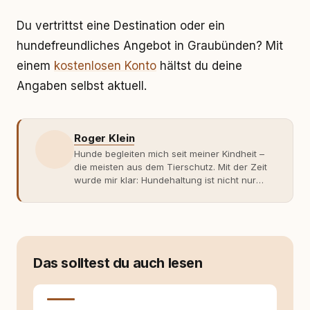
Du vertrittst eine Destination oder ein
hundefreundliches Angebot in Graubünden? Mit
einem
kostenlosen Konto
hältst du deine
Angaben selbst aktuell.
Roger Klein
Hunde begleiten mich seit meiner Kindheit –
die meisten aus dem Tierschutz. Mit der Zeit
wurde mir klar: Hundehaltung ist nicht nur
Gefühl, sondern Verantwortung und
Fachwissen. Der Wendepunkt kam mit meinem
ersten Welpen. Plötzlich reichte Erfahrung
allein nicht mehr. Ich begann mich intensiv mit
Verhaltensbiologie, Trainingsethik und
moderner Hundeerziehung
Das solltest du auch lesen
auseinanderzusetzen. Nach meiner Erfahrung
entsteht echte Bindung dort, wo Verständnis
Wissen ersetzt – nicht umgekehrt. Aus dieser