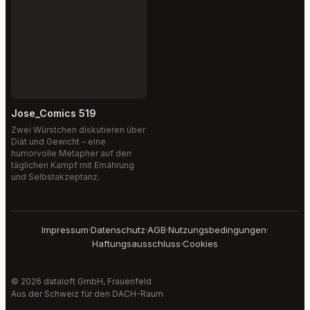
Jose_Comics 519
Zwei Würstchen diskutieren über
Diät und Gewicht – eine
humorvolle Metapher auf den
täglichen Kampf mit Ernährung
und Selbstakzeptanz.
Impressum
·
Datenschutz
·
AGB
·
Nutzungsbedingungen
·
Haftungsausschluss
·
Cookies
© 2026 dataloft GmbH, Frauenfeld
Aus der Schweiz für den DACH-Raum