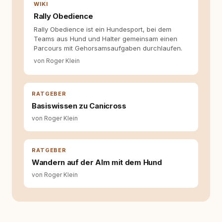
Entwicklung entstand rundum.dog – ein
WIKI
Wissens- und Serviceportal für
Rally Obedience
Hundehalter:innen in Deutschland, Österreich
Rally Obedience ist ein Hundesport, bei dem
und der Schweiz. Meine Überzeugung:
Teams aus Hund und Halter gemeinsam einen
Tierschutz beginnt mit Wissen. Wer seinen
Parcours mit Gehorsamsaufgaben durchlaufen.
Hund versteht, trifft bessere Entscheidungen –
für ein Zusammenleben, das beiden guttut.
von Roger Klein
RATGEBER
Basiswissen zu Canicross
von Roger Klein
RATGEBER
Wandern auf der Alm mit dem Hund
von Roger Klein