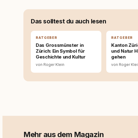
Entwicklung entstand rundum.dog – ein Wissen
Deutschland, Österreich und der Schweiz. Me
seinen Hund versteht, trifft bessere Entsche
Das solltest du auch lesen
RATGEBER
RATGEBER
Das Grossmünster in
Kanton Züri
Zürich: Ein Symbol für
und Natur H
Geschichte und Kultur
gehen
von Roger Klein
von Roger Kle
Mehr aus dem Magazin