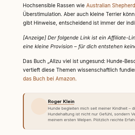
Hochsensible Rassen wie
Australian Shepher
Überstimulation. Aber auch kleine Terrier kön
gibt Hinweise, entscheidend ist immer der indi
[Anzeige] Der folgende Link ist ein Affiliate-L
eine kleine Provision – für dich entstehen kei
Das Buch „Allzu viel ist ungesund: Hunde-Be
vertieft diese Themen wissenschaftlich fundie
das Buch bei Amazon.
Roger Klein
Hunde begleiten mich seit meiner Kindheit – d
Hundehaltung ist nicht nur Gefühl, sondern
meinem ersten Welpen. Plötzlich reichte Erfah
Verhaltensbiologie, Trainingsethik und mod
Erfahrung entsteht echte Bindung dort, wo Ve