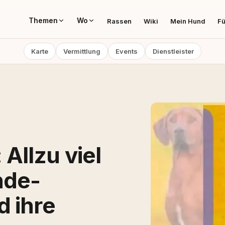
Themen
Wo
Rassen
Wiki
Mein Hund
Fü
Karte
Vermittlung
Events
Dienstleister
Allzu viel
nde-
d ihre