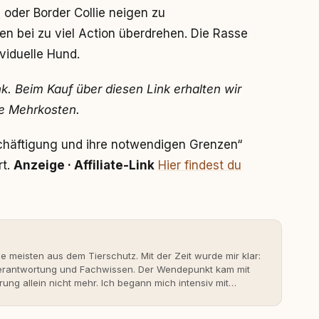
d
oder Border Collie neigen zu
nen bei zu viel Action überdrehen. Die Rasse
viduelle Hund.
ink. Beim Kauf über diesen Link erhalten wir
ne Mehrkosten.
schäftigung und ihre notwendigen Grenzen“
rt.
Anzeige · Affiliate-Link
Hier findest du
ie meisten aus dem Tierschutz. Mit der Zeit wurde mir klar:
 Verantwortung und Fachwissen. Der Wendepunkt kam mit
rung allein nicht mehr. Ich begann mich intensiv mit
erner Hundeerziehung auseinanderzusetzen. Nach meiner
rständnis Wissen ersetzt – nicht umgekehrt. Aus dieser