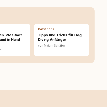
s- und Serviceportal für Hundehalter:innen in
ine Überzeugung: Tierschutz beginnt mit Wissen. Wer
idungen – für ein Zusammenleben, das beiden guttut.
RATGEBER
ch: Wo Stadt
Tipps und Tricks für Dog
and in Hand
Diving Anfänger
von Miriam Schäfer
in