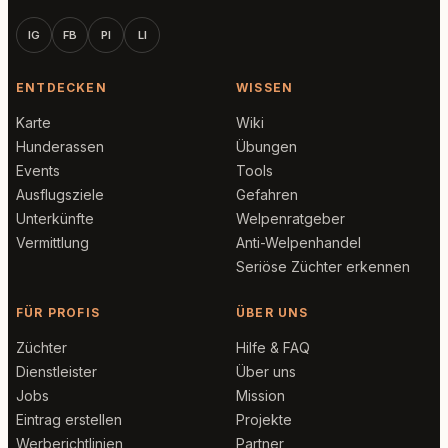
IG
FB
PI
LI
ENTDECKEN
WISSEN
Karte
Wiki
Hunderassen
Übungen
Events
Tools
Ausflugsziele
Gefahren
Unterkünfte
Welpenratgeber
Vermittlung
Anti-Welpenhandel
Seriöse Züchter erkennen
FÜR PROFIS
ÜBER UNS
Züchter
Hilfe & FAQ
Dienstleister
Über uns
Jobs
Mission
Eintrag erstellen
Projekte
Werberichtlinien
Partner