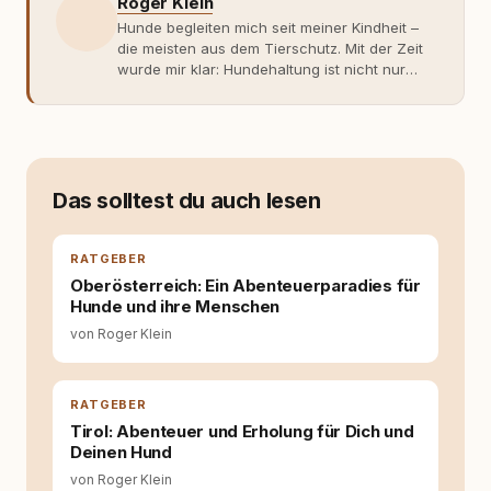
Roger Klein
Hunde begleiten mich seit meiner Kindheit –
die meisten aus dem Tierschutz. Mit der Zeit
wurde mir klar: Hundehaltung ist nicht nur
Gefühl, sondern Verantwortung und
Fachwissen. Der Wendepunkt kam mit meinem
ersten Welpen. Plötzlich reichte Erfahrung
allein nicht mehr. Ich begann mich intensiv mit
Verhaltensbiologie, Trainingsethik und
moderner Hundeerziehung
Das solltest du auch lesen
auseinanderzusetzen. Nach meiner Erfahrung
entsteht echte Bindung dort, wo Verständnis
Wissen ersetzt – nicht umgekehrt. Aus dieser
RATGEBER
Entwicklung entstand rundum.dog – ein
Oberösterreich: Ein Abenteuerparadies für
Wissens- und Serviceportal für
Hunde und ihre Menschen
Hundehalter:innen in Deutschland, Österreich
von Roger Klein
und der Schweiz. Meine Überzeugung:
Tierschutz beginnt mit Wissen. Wer seinen
Hund versteht, trifft bessere Entscheidungen –
für ein Zusammenleben, das beiden guttut.
RATGEBER
Tirol: Abenteuer und Erholung für Dich und
Deinen Hund
von Roger Klein