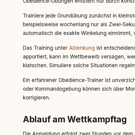
Obedience-Übungen entsteht nur durch konst
Trainiere jede Grundübung zunächst in kleinst
beispielsweise wochenlang nur als Zwei-Seku
automatisch die exakte Winkelung einnimmt, v
Das Training unter
Ablenkung
ist entscheidend
apportiert, kann im Wettbewerb versagen, w
klatschen. Simuliere solche Situationen regelm
Ein erfahrener Obedience-Trainer ist unverzich
oder Kommandogebung können sich über Mona
korrigieren.
Ablauf am Wettkampftag
Die Anmeldung erfolgt zwei Stunden vor dem S