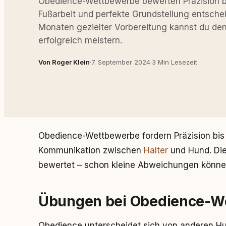
Obedience-Wettbewerbe bewerten Präzision bis
Fußarbeit und perfekte Grundstellung entschei
Monaten gezielter Vorbereitung kannst du de
erfolgreich meistern.
Von Roger Klein
·
7. September 2024
·
3 Min Lesezeit
Obedience-Wettbewerbe fordern Präzision bis i
Kommunikation zwischen
Halter
und Hund. Di
bewertet – schon kleine Abweichungen könn
Übungen bei Obedience-W
Obedience unterscheidet sich von anderen Hu