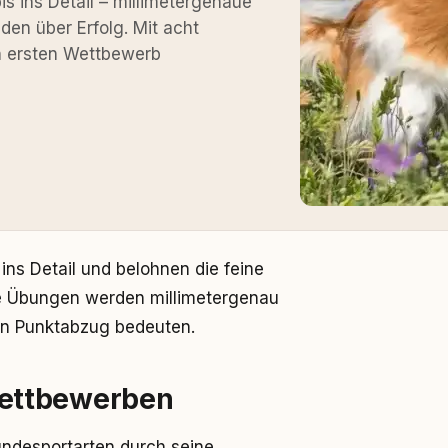
 ins Detail – millimetergenaue
den über Erfolg. Mit acht
n ersten Wettbewerb
ns Detail und belohnen die feine
e Übungen werden millimetergenau
en Punktabzug bedeuten.
ettbewerben
ndesportarten durch seine