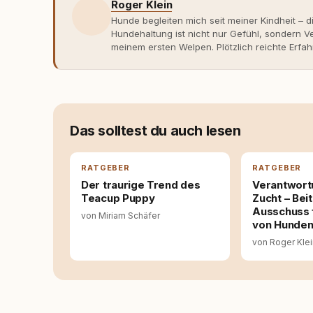
Roger Klein
Hunde begleiten mich seit meiner Kindheit – d
Hundehaltung ist nicht nur Gefühl, sondern
meinem ersten Welpen. Plötzlich reichte Erfah
Verhaltensbiologie, Trainingsethik und mod
Erfahrung entsteht echte Bindung dort, wo Ve
Entwicklung entstand rundum.dog – ein Wissen
Deutschland, Österreich und der Schweiz. Me
seinen Hund versteht, trifft bessere Entsche
Das solltest du auch lesen
RATGEBER
RATGEBER
Der traurige Trend des
Verantwort
Teacup Puppy
Zucht – Bei
Ausschuss 
von Miriam Schäfer
von Hunde
von Roger Kle