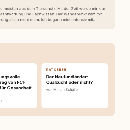
ie meisten aus dem Tierschutz. Mit der Zeit wurde mir klar:
 Verantwortung und Fachwissen. Der Wendepunkt kam mit
rung allein nicht mehr. Ich begann mich intensiv mit
erner Hundeerziehung auseinanderzusetzen. Nach meiner
rständnis Wissen ersetzt – nicht umgekehrt. Aus dieser
s- und Serviceportal für Hundehalter:innen in
ine Überzeugung: Tierschutz beginnt mit Wissen. Wer
idungen – für ein Zusammenleben, das beiden guttut.
RATGEBER
ungsvolle
Der Neufundländer:
trag von FCI-
Qualzucht oder nicht?
für Gesundheit
von Miriam Schäfer
n
in