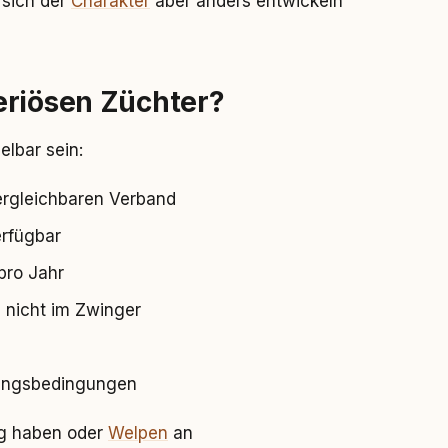
 sich der
Charakter
aber anders entwickeln
eriösen Züchter?
elbar sein:
ergleichbaren Verband
erfügbar
pro Jahr
 nicht im Zwinger
tungsbedingungen
ig haben oder
Welpen
an