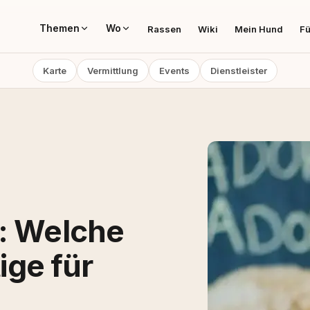
Themen
Wo
Rassen
Wiki
Mein Hund
Fü
Karte
Vermittlung
Events
Dienstleister
f: Welche
tige für