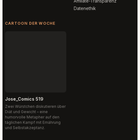
Affiliate-Transparenz
Datenethik
CARTOON DER WOCHE
Jose_Comics 519
Zwei Würstchen diskutieren über
Diät und Gewicht – eine
humorvolle Metapher auf den
täglichen Kampf mit Ernährung
und Selbstakzeptanz.