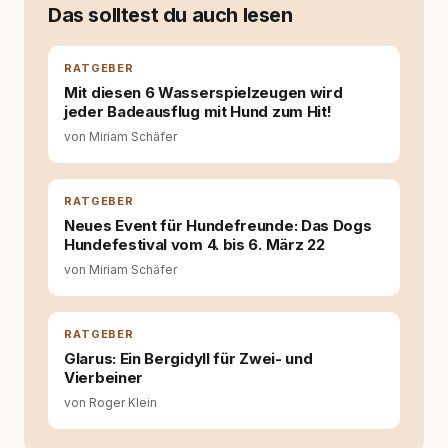
moderner Hundeerziehung
Das solltest du auch lesen
auseinanderzusetzen. Nach meiner Erfahrung
entsteht echte Bindung dort, wo Verständnis
Wissen ersetzt – nicht umgekehrt. Aus dieser
RATGEBER
Entwicklung entstand rundum.dog – ein
Mit diesen 6 Wasserspielzeugen wird
Wissens- und Serviceportal für
jeder Badeausflug mit Hund zum Hit!
Hundehalter:innen in Deutschland, Österreich
von Miriam Schäfer
und der Schweiz. Meine Überzeugung:
Tierschutz beginnt mit Wissen. Wer seinen
Hund versteht, trifft bessere Entscheidungen –
für ein Zusammenleben, das beiden guttut.
RATGEBER
Neues Event für Hundefreunde: Das Dogs
Hundefestival vom 4. bis 6. März 22
von Miriam Schäfer
RATGEBER
Glarus: Ein Bergidyll für Zwei- und
Vierbeiner
von Roger Klein