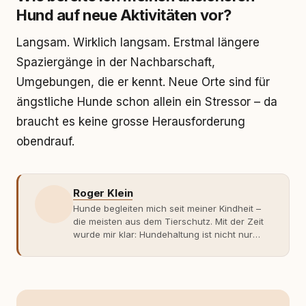
Hund auf neue Aktivitäten vor?
Langsam. Wirklich langsam. Erstmal längere
Spaziergänge in der Nachbarschaft,
Umgebungen, die er kennt. Neue Orte sind für
ängstliche Hunde schon allein ein Stressor – da
braucht es keine grosse Herausforderung
obendrauf.
Roger Klein
Hunde begleiten mich seit meiner Kindheit –
die meisten aus dem Tierschutz. Mit der Zeit
wurde mir klar: Hundehaltung ist nicht nur
Gefühl, sondern Verantwortung und
Fachwissen. Der Wendepunkt kam mit meinem
ersten Welpen. Plötzlich reichte Erfahrung
allein nicht mehr. Ich begann mich intensiv mit
Verhaltensbiologie, Trainingsethik und