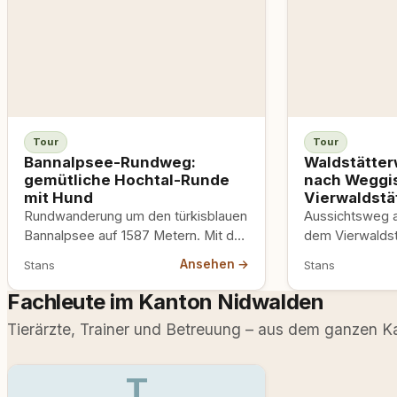
Tour
Tour
Bannalpsee-Rundweg:
Waldstätter
gemütliche Hochtal-Runde
nach Weggi
mit Hund
Vierwaldstä
Rundwanderung um den türkisblauen
Aussichtsweg a
Bannalpsee auf 1587 Metern. Mit der
dem Vierwaldst
kleinen Luftseilbahn hinauf, oben fast
Klima, Seeblick
Ansehen →
Stans
Stans
ebener Hochtal-Weg,
Felsstellen mit 
Bergrestaurants und Badestelle.
Fachleute im Kanton Nidwalden
Familientauglich und gut mit Hund.
Tierärzte, Trainer und Betreuung – aus dem ganzen K
T