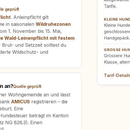
Tarife.
le geprüft
licht
. Anleinpflicht gilt
KLEINE HUN
ie in saisonalen
Wildruhezonen
Kleine Hunde
vom 1. November bis 15. Mai,
geschlossene
e Wald-Leinenpflicht mit festem
Handgepäck
 Brut- und Setzzeit solltest du
GROSSE HU
lderte Wildschutz- und
Grössere Hund
Klasse, alte
Tarif-Detai
n an?
Quelle geprüft
ner Wohngemeinde an und lässt
nbank
AMICUS
registrieren – die
burt. Eine
 Hundesteuer beträgt im Kanton
z NG 826.3). Einen
US.