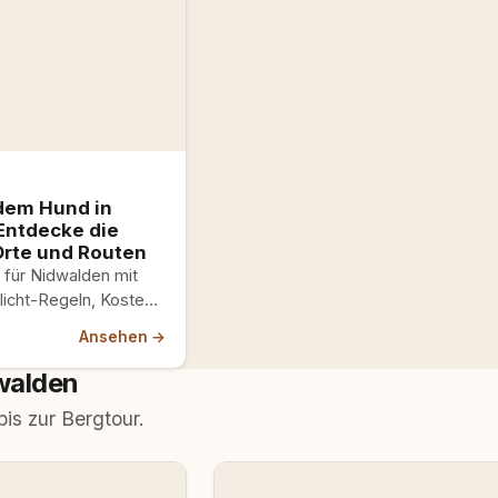
 dem Hund in
Entdecke die
rte und Routen
 für Nidwalden mit
licht-Regeln, Kosten
, echte Hundestrände
Ansehen →
rants Hunde
walden
s zur Bergtour.