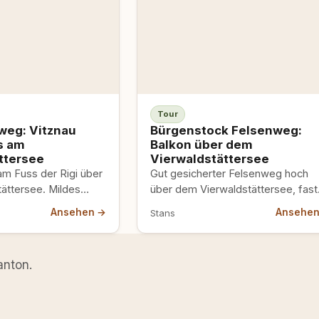
Tour
weg: Vitznau
Bürgenstock Felsenweg:
s am
Balkon über dem
ttersee
Vierwaldstättersee
m Fuss der Rigi über
Gut gesicherter Felsenweg hoch
ättersee. Mildes
über dem Vierwaldstättersee, fast
, aber kurze steile
eben in den Fels gehauen.
Ansehen →
Ansehe
Stans
Leitern.
Aussichtsreich, kaum Höhenmeter.
anton.