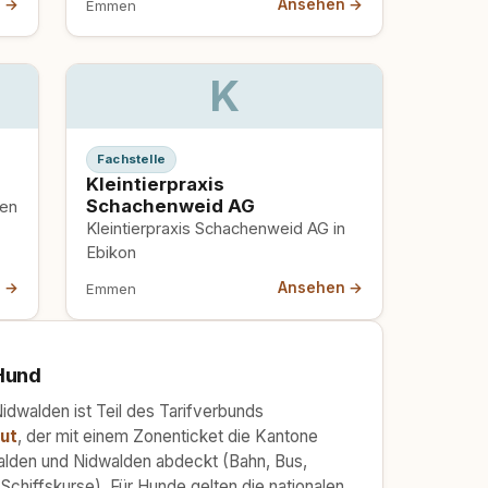
n →
Ansehen →
Emmen
K
Fachstelle
Kleintierpraxis
Schachenweid AG
men
Kleintierpraxis Schachenweid AG in
Ebikon
n →
Ansehen →
Emmen
Hund
idwalden ist Teil des Tarifverbunds
ut
, der mit einem Zonenticket die Kantone
lden und Nidwalden abdeckt (Bahn, Bus,
Schiffskurse). Für Hunde gelten die nationalen