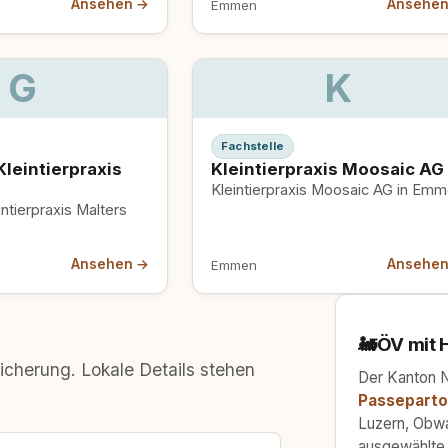
Ansehen →
Ansehe
Emmen
G
K
Fachstelle
leintierpraxis
Kleintierpraxis Moosaic AG
Kleintierpraxis Moosaic AG in Em
ntierpraxis Malters
Ansehen →
Ansehe
Emmen
🚂
ÖV mit 
icherung. Lokale Details stehen
Der Kanton N
Passeparto
Luzern, Obwa
ausgewählte 