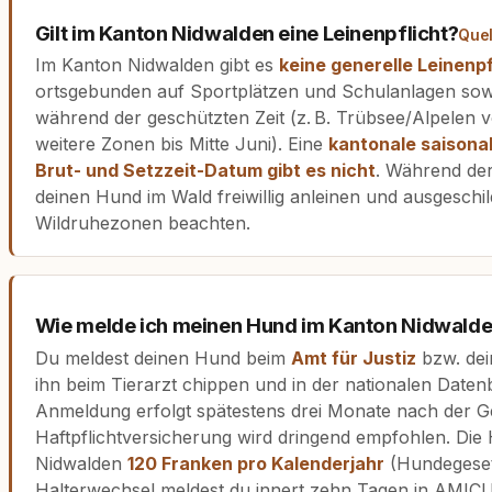
Gilt im Kanton Nidwalden eine Leinenpflicht?
Quel
Im Kanton Nidwalden gibt es
keine generelle Leinenpf
ortsgebunden auf Sportplätzen und Schulanlagen sow
während der geschützten Zeit (z. B. Trübsee/Alpelen 
weitere Zonen bis Mitte Juni). Eine
kantonale saisonal
Brut- und Setzzeit-Datum gibt es nicht
. Während der
deinen Hund im Wald freiwillig anleinen und ausgeschi
Wildruhezonen beachten.
Wie melde ich meinen Hund im Kanton Nidwalde
Du meldest deinen Hund beim
Amt für Justiz
bzw. dei
ihn beim Tierarzt chippen und in der nationalen Date
Anmeldung erfolgt spätestens drei Monate nach der Ge
Haftpflichtversicherung wird dringend empfohlen. Die
Nidwalden
120 Franken pro Kalenderjahr
(Hundegeset
Halterwechsel meldest du innert zehn Tagen in AMIC