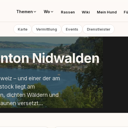
Themen
Wo
Rassen
Wiki
Mein Hund
Fü
Karte
Vermittlung
Events
Dienstleister
anton Nidwalden
hweiz – und einer der am
tock liegt am
en, dichten Wäldern und
Staunen versetzt…