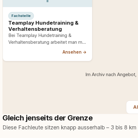
Fachstelle
Teamplay Hundetraining &
Verhaltensberatung
Bei Teamplay Hundetraining &
Verhaltensberatung arbeitet man mit
belohnungsbasiertem und
Ansehen →
bedürfnisorientiertem Training, das
auf wissenschaftlichen
Erkenntnissen basiert. Jedes…
Im Archiv nach Angebot,
Al
Gleich jenseits der Grenze
Diese Fachleute sitzen knapp ausserhalb – 3 bis 8 km