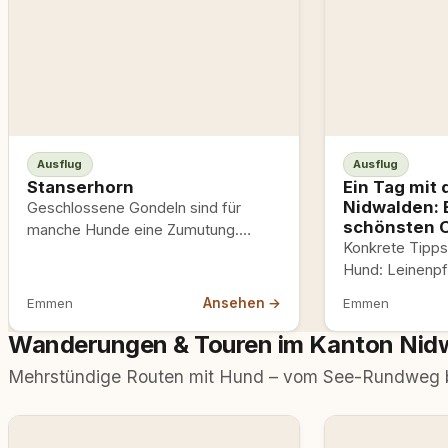
Ausflug
Ausflug
Stanserhorn
Ein Tag mit
Nidwalden: 
Geschlossene Gondeln sind für
schönsten O
manche Hunde eine Zumutung.
Konkrete Tipps
Enge, gedämpfte Geräusche,
Hund: Leinenpf
fremde Gerüche ohne Kontext - das
für Bergbahnen
erzeugt…
Ansehen →
Emmen
Emmen
und wo Restau
akzeptieren.
Wanderungen & Touren im Kanton Nid
Mehrstündige Routen mit Hund – vom See-Rundweg bi