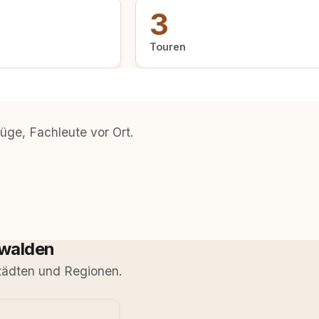
3
Touren
üge, Fachleute vor Ort.
dwalden
tädten und Regionen.