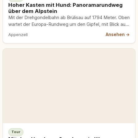
Hoher Kasten mit Hund: Panoramarundweg
über dem Alpstein
Mit der Drehgondelbahn ab Brülisau auf 1794 Meter. Oben
wartet der Europa-Rundweg um den Gipfel, mit Blick auf
Säntis, Rheintal und Bodensee. Kurz, einfach und mit
Ansehen →
Appenzell
Hund machbar.
Tour