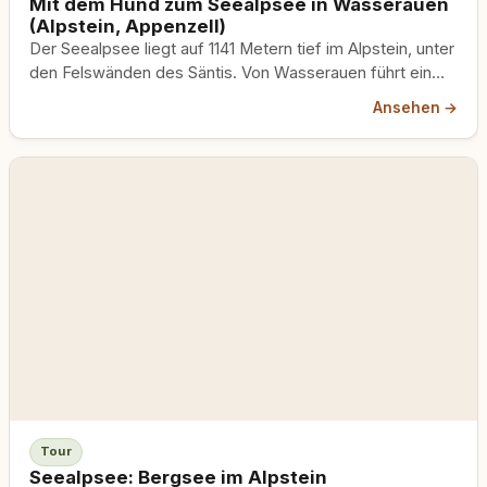
Mit dem Hund zum Seealpsee in Wasserauen
(Alpstein, Appenzell)
Der Seealpsee liegt auf 1141 Metern tief im Alpstein, unter
den Felswänden des Säntis. Von Wasserauen führt ein
knapp einstündiger, steiler Aufstieg hinauf zu einem der
Ansehen →
schönsten Bergseen der Schweiz. Eine kurze Tour mit
grosser Wirkung, auch für deinen Hund.
Tour
Seealpsee: Bergsee im Alpstein