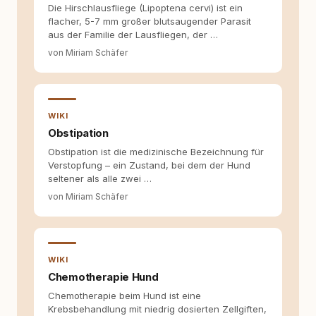
Tierschutz beginnt mit Wissen. Wer seinen
Die Hirschlausfliege (Lipoptena cervi) ist ein
Hund versteht, trifft bessere Entscheidungen –
flacher, 5-7 mm großer blutsaugender Parasit
für ein Zusammenleben, das beiden guttut.
aus der Familie der Lausfliegen, der …
von Miriam Schäfer
WIKI
Obstipation
Obstipation ist die medizinische Bezeichnung für
Verstopfung – ein Zustand, bei dem der Hund
seltener als alle zwei …
von Miriam Schäfer
WIKI
Chemotherapie Hund
Chemotherapie beim Hund ist eine
Krebsbehandlung mit niedrig dosierten Zellgiften,