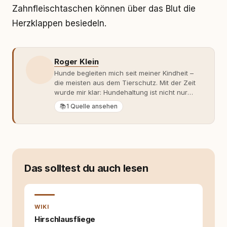
Zahnfleischtaschen können über das Blut die
Herzklappen besiedeln.
Roger Klein
Hunde begleiten mich seit meiner Kindheit –
die meisten aus dem Tierschutz. Mit der Zeit
wurde mir klar: Hundehaltung ist nicht nur
Gefühl, sondern Verantwortung und
📚
1 Quelle ansehen
Fachwissen. Der Wendepunkt kam mit meinem
ersten Welpen. Plötzlich reichte Erfahrung
allein nicht mehr. Ich begann mich intensiv mit
Verhaltensbiologie, Trainingsethik und
moderner Hundeerziehung
auseinanderzusetzen. Nach meiner Erfahrung
Das solltest du auch lesen
entsteht echte Bindung dort, wo Verständnis
Wissen ersetzt – nicht umgekehrt. Aus dieser
Entwicklung entstand rundum.dog – ein
Wissens- und Serviceportal für
WIKI
Hundehalter:innen in Deutschland, Österreich
und der Schweiz. Meine Überzeugung:
Hirschlausfliege