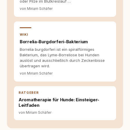
oder Pilze im Blutkreislauf …
sich dabei immer auf das grosse Ganze:
von Miriam Schäfer
Welche Themen sind relevant? Welche
Fragen stehen dahinter? Und wie lassen sich
Inhalte so aufbereiten, dass sie verständlich,
fundiert und für unsere Leser wirklich
hilfreich sind? Ich glaube, dass Emotionen
WIKI
allein nicht ausreichen. Gute Entscheidungen
Borrelia-Burgdorferi-Bakterium
entstehen dort, wo Information,
Selbstreflexion und Bereitschaft zum
Borrelia burgdorferi ist ein spiralförmiges
Hinterfragen zusammenkommen. Mit meinen
Bakterium, das Lyme-Borreliose bei Hunden
Texten möchte ich genau dazu beitragen.
auslöst und ausschließlich durch Zeckenbisse
übertragen wird.
von Miriam Schäfer
RATGEBER
Aromatherapie für Hunde: Einsteiger-
Leitfaden
von Miriam Schäfer