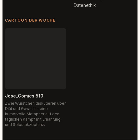
Datenethik
CARTOON DER WOCHE
Jose_Comics 519
Zwei Würstchen diskutieren über
Diät und Gewicht – eine
humorvolle Metapher auf den
täglichen Kampf mit Ernährung
und Selbstakzeptanz.