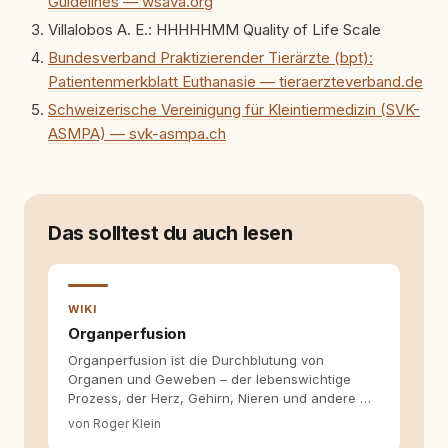
Guidelines — wsava.org
werden. Ich recherchiere Themen, plane
Inhalte, schreibe Artikel, begleite Gastbeiträge
Villalobos A. E.: HHHHHMM Quality of Life Scale
redaktionell, veröffentliche Texte und betreue
Bundesverband Praktizierender Tierärzte (bpt):
die Social-Media-Kanäle. Mein Blick richtet
Patientenmerkblatt Euthanasie — tieraerzteverband.de
sich dabei immer auf das grosse Ganze:
Welche Themen sind relevant? Welche
Schweizerische Vereinigung für Kleintiermedizin (SVK-
Fragen stehen dahinter? Und wie lassen sich
ASMPA) — svk-asmpa.ch
Inhalte so aufbereiten, dass sie verständlich,
fundiert und für unsere Leser wirklich
hilfreich sind? Ich glaube, dass Emotionen
allein nicht ausreichen. Gute Entscheidungen
entstehen dort, wo Information,
Das solltest du auch lesen
Selbstreflexion und Bereitschaft zum
Hinterfragen zusammenkommen. Mit meinen
Texten möchte ich genau dazu beitragen.
WIKI
Organperfusion
Organperfusion ist die Durchblutung von
Organen und Geweben – der lebenswichtige
Prozess, der Herz, Gehirn, Nieren und andere …
von Roger Klein