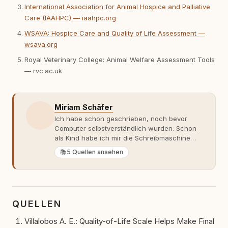
International Association for Animal Hospice and Palliative
Care (IAAHPC) — iaahpc.org
WSAVA: Hospice Care and Quality of Life Assessment —
wsava.org
Royal Veterinary College: Animal Welfare Assessment Tools
— rvc.ac.uk
Miriam Schäfer
Ich habe schon geschrieben, noch bevor
Computer selbstverständlich wurden. Schon
als Kind habe ich mir die Schreibmaschine
meiner Eltern geschnappt und drauflos
📚
5 Quellen ansehen
getippt: Geschichten, Beobachtungen,
Gedanken. Hauptsache Worte. Mein Zugang
zu Hunde-Themen ist kein klassischer. Lange
Zeit war ich eher skeptisch, geprägt von
weniger guten Erfahrungen. Umso mehr hat
QUELLEN
es mich überrascht, als ich - dank Roger -
erlebt habe, wie verantwortungsvoll und
Villalobos A. E.: Quality-of-Life Scale Helps Make Final
bewusst gute Hundehaltung funktionieren