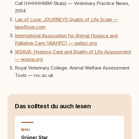
Call (HHHHHMM-Skala) — Veterinary Practice News,
kann. Dieser Perspektivwechsel begleitet
meine Arbeit bis heute. Bei rundum.dog bin ich
2004
als Content Managerin an vielen Stellen
Lap of Love: JOURNEYS Quality of Life Scale —
beteiligt, an denen aus Ideen fertige Beiträge
lapoflove.com
werden. Ich recherchiere Themen, plane
Inhalte, schreibe Artikel, begleite Gastbeiträge
International Association for Animal Hospice and
redaktionell, veröffentliche Texte und betreue
Palliative Care (IAAHPC) — iaahpc.org
die Social-Media-Kanäle. Mein Blick richtet
WSAVA: Hospice Care and Quality of Life Assessment
sich dabei immer auf das grosse Ganze:
Welche Themen sind relevant? Welche
— wsava.org
Fragen stehen dahinter? Und wie lassen sich
Royal Veterinary College: Animal Welfare Assessment
Inhalte so aufbereiten, dass sie verständlich,
Tools — rvc.ac.uk
fundiert und für unsere Leser wirklich
hilfreich sind? Ich glaube, dass Emotionen
allein nicht ausreichen. Gute Entscheidungen
entstehen dort, wo Information,
Selbstreflexion und Bereitschaft zum
Hinterfragen zusammenkommen. Mit meinen
Das solltest du auch lesen
Texten möchte ich genau dazu beitragen.
WIKI
Grüner Star