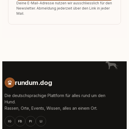
Deine E-Mail-Adresse nutzen wir ausschliesslich für den
Newsletter. Abmeldung jederzeit über den Link in jeder
Mail.
rundum.dog
Die deutschsprachige Plattform für alles rund um den
Hund.
Rassen, Orte, Events, Wissen, alles an einem Ort.
IG
FB
PI
LI