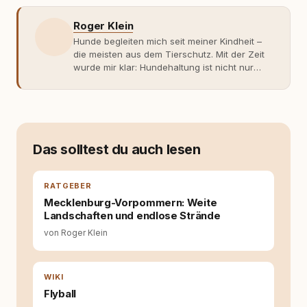
Roger Klein
Hunde begleiten mich seit meiner Kindheit –
die meisten aus dem Tierschutz. Mit der Zeit
wurde mir klar: Hundehaltung ist nicht nur
Gefühl, sondern Verantwortung und
Fachwissen. Der Wendepunkt kam mit meinem
ersten Welpen. Plötzlich reichte Erfahrung
allein nicht mehr. Ich begann mich intensiv mit
Verhaltensbiologie, Trainingsethik und
moderner Hundeerziehung
Das solltest du auch lesen
auseinanderzusetzen. Nach meiner Erfahrung
entsteht echte Bindung dort, wo Verständnis
Wissen ersetzt – nicht umgekehrt. Aus dieser
RATGEBER
Entwicklung entstand rundum.dog – ein
Mecklenburg-Vorpommern: Weite
Wissens- und Serviceportal für
Landschaften und endlose Strände
Hundehalter:innen in Deutschland, Österreich
von Roger Klein
und der Schweiz. Meine Überzeugung:
Tierschutz beginnt mit Wissen. Wer seinen
Hund versteht, trifft bessere Entscheidungen –
für ein Zusammenleben, das beiden guttut.
WIKI
Flyball