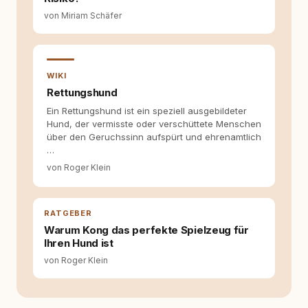
Hundehalter:innen in Deutschland, Österreich
von Miriam Schäfer
und der Schweiz. Meine Überzeugung:
Tierschutz beginnt mit Wissen. Wer seinen
Hund versteht, trifft bessere Entscheidungen –
für ein Zusammenleben, das beiden guttut.
WIKI
Rettungshund
Ein Rettungshund ist ein speziell ausgebildeter
Hund, der vermisste oder verschüttete Menschen
über den Geruchssinn aufspürt und ehrenamtlich
…
von Roger Klein
RATGEBER
Warum Kong das perfekte Spielzeug für
Ihren Hund ist
von Roger Klein