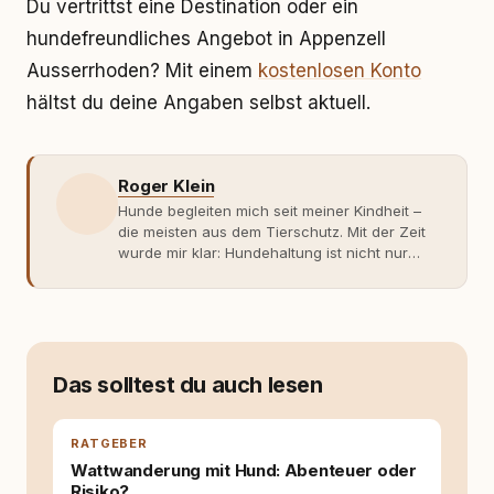
Du vertrittst eine Destination oder ein
hundefreundliches Angebot in Appenzell
Ausserrhoden? Mit einem
kostenlosen Konto
hältst du deine Angaben selbst aktuell.
Roger Klein
Hunde begleiten mich seit meiner Kindheit –
die meisten aus dem Tierschutz. Mit der Zeit
wurde mir klar: Hundehaltung ist nicht nur
Gefühl, sondern Verantwortung und
Fachwissen. Der Wendepunkt kam mit meinem
ersten Welpen. Plötzlich reichte Erfahrung
allein nicht mehr. Ich begann mich intensiv mit
Verhaltensbiologie, Trainingsethik und
moderner Hundeerziehung
Das solltest du auch lesen
auseinanderzusetzen. Nach meiner Erfahrung
entsteht echte Bindung dort, wo Verständnis
Wissen ersetzt – nicht umgekehrt. Aus dieser
RATGEBER
Entwicklung entstand rundum.dog – ein
Wattwanderung mit Hund: Abenteuer oder
Wissens- und Serviceportal für
Risiko?