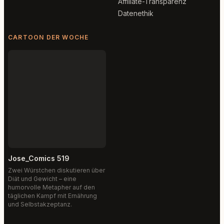
Affiliate-Transparenz
Datenethik
CARTOON DER WOCHE
Jose_Comics 519
Zwei Würstchen diskutieren über
Diät und Gewicht – eine
humorvolle Metapher auf den
täglichen Kampf mit Ernährung
und Selbstakzeptanz.