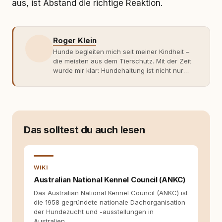
aus, ist Abstand die richtige Reaktion.
Roger Klein
Hunde begleiten mich seit meiner Kindheit –
die meisten aus dem Tierschutz. Mit der Zeit
wurde mir klar: Hundehaltung ist nicht nur
Gefühl, sondern Verantwortung und
Fachwissen. Der Wendepunkt kam mit meinem
ersten Welpen. Plötzlich reichte Erfahrung
allein nicht mehr. Ich begann mich intensiv mit
Verhaltensbiologie, Trainingsethik und
moderner Hundeerziehung
Das solltest du auch lesen
auseinanderzusetzen. Nach meiner Erfahrung
entsteht echte Bindung dort, wo Verständnis
Wissen ersetzt – nicht umgekehrt. Aus dieser
Entwicklung entstand rundum.dog – ein
WIKI
Wissens- und Serviceportal für
Australian National Kennel Council (ANKC)
Hundehalter:innen in Deutschland, Österreich
Das Australian National Kennel Council (ANKC) ist
und der Schweiz. Meine Überzeugung:
die 1958 gegründete nationale Dachorganisation
Tierschutz beginnt mit Wissen. Wer seinen
der Hundezucht und -ausstellungen in
Hund versteht, trifft bessere Entscheidungen –
Australien, …
für ein Zusammenleben, das beiden guttut.