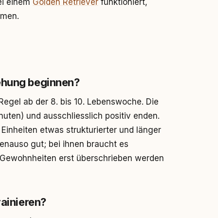
ei einem
Golden Retriever
funktioniert,
mmen.
ehung beginnen?
r Regel ab der 8. bis 10. Lebenswoche. Die
inuten) und ausschliesslich positiv enden.
Einheiten etwas strukturierter und länger
nauso gut; bei ihnen braucht es
 Gewohnheiten erst überschrieben werden
rainieren?