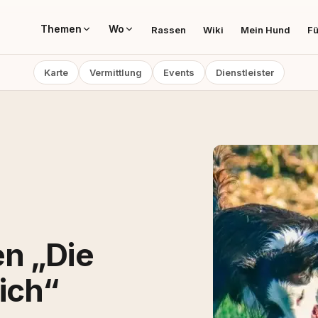
Themen
Wo
Rassen
Wiki
Mein Hund
Fü
Karte
Vermittlung
Events
Dienstleister
n „Die
ich“