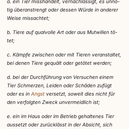
a. ein Tier miss­han­delt, ver­nach­läs­sigt, es un­nö­
tig über­an­strengt oder des­sen Wür­de in an­de­rer
Wei­se miss­ach­tet;
b. Tie­re auf qual­vol­le Art oder aus Mut­wil­len tö­
tet;
c. Kämp­fe zwi­schen oder mit Tie­ren ver­an­stal­tet,
bei de­nen Tie­re ge­quält oder ge­tö­tet wer­den;
d. bei der Durch­füh­rung von Ver­su­chen ei­nem
Tier Schmer­zen, Lei­den oder Schä­den zu­fügt
oder es in
Angst
ver­setzt, so­weit dies nicht für
den ver­folg­ten Zweck un­ver­meid­lich ist;
e. ein im Haus oder im Be­trieb ge­hal­te­nes Tier
aus­setzt oder zu­rück­lässt in der Ab­sicht, sich