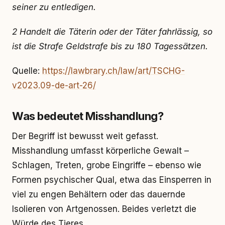
sei­ner zu ent­le­di­gen.
2 Han­delt die Tä­te­rin oder der Tä­ter fahr­läs­sig, so
ist die Stra­fe Geld­stra­fe bis zu 180 Ta­ges­sät­zen.
Quelle:
https://lawbrary.ch/law/art/TSCHG-
v2023.09-de-art-26/
Was bedeutet Misshandlung?
Der Begriff ist bewusst weit gefasst.
Misshandlung umfasst körperliche Gewalt –
Schlagen, Treten, grobe Eingriffe – ebenso wie
Formen psychischer Qual, etwa das Einsperren in
viel zu engen Behältern oder das dauernde
Isolieren von Artgenossen. Beides verletzt die
Würde des Tieres.