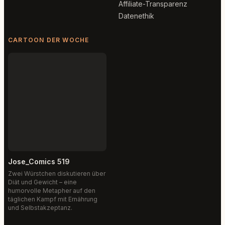
Affiliate-Transparenz
Datenethik
CARTOON DER WOCHE
Jose_Comics 519
Zwei Würstchen diskutieren über
Diät und Gewicht – eine
humorvolle Metapher auf den
täglichen Kampf mit Ernährung
und Selbstakzeptanz.