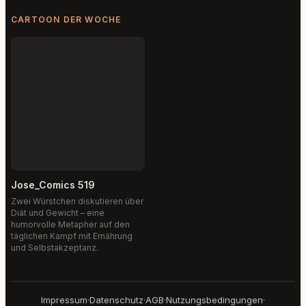
CARTOON DER WOCHE
Jose_Comics 519
Zwei Würstchen diskutieren über
Diät und Gewicht – eine
humorvolle Metapher auf den
täglichen Kampf mit Ernährung
und Selbstakzeptanz.
Impressum
·
Datenschutz
·
AGB
·
Nutzungsbedingungen
·