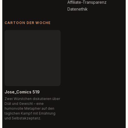
Affiliate-Transparenz
Datenethik
CARTOON DER WOCHE
Jose_Comics 519
Zwei Würstchen diskutieren über
Diät und Gewicht – eine
humorvolle Metapher auf den
täglichen Kampf mit Ernährung
und Selbstakzeptanz.