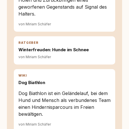
Holen und Zurückbringen eines
Tierschutz beginnt mit Wissen. Wer seinen
geworfenen Gegenstands auf Signal des
Hund versteht, trifft bessere Entscheidungen –
für ein Zusammenleben, das beiden guttut.
Halters.
von Miriam Schäfer
RATGEBER
Winterfreuden: Hunde im Schnee
von Miriam Schäfer
WIKI
Dog Biathlon
Dog Biathlon ist ein Geländelauf, bei dem
Hund und Mensch als verbundenes Team
einen Hindernisparcours im Freien
bewältigen.
von Miriam Schäfer