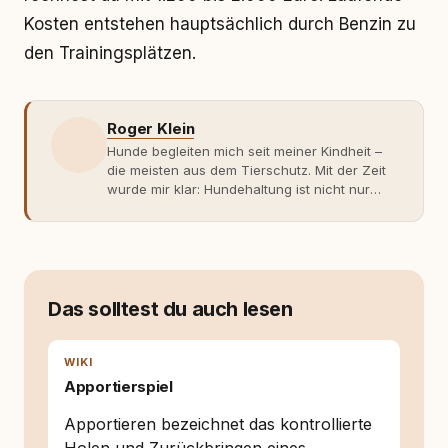
Kosten entstehen hauptsächlich durch Benzin zu
den Trainingsplätzen.
Roger Klein
Hunde begleiten mich seit meiner Kindheit –
die meisten aus dem Tierschutz. Mit der Zeit
wurde mir klar: Hundehaltung ist nicht nur
Gefühl, sondern Verantwortung und
Fachwissen. Der Wendepunkt kam mit meinem
ersten Welpen. Plötzlich reichte Erfahrung
allein nicht mehr. Ich begann mich intensiv mit
Verhaltensbiologie, Trainingsethik und
moderner Hundeerziehung
Das solltest du auch lesen
auseinanderzusetzen. Nach meiner Erfahrung
entsteht echte Bindung dort, wo Verständnis
Wissen ersetzt – nicht umgekehrt. Aus dieser
WIKI
Entwicklung entstand rundum.dog – ein
Apportierspiel
Wissens- und Serviceportal für
Hundehalter:innen in Deutschland, Österreich
Apportieren bezeichnet das kontrollierte
und der Schweiz. Meine Überzeugung: