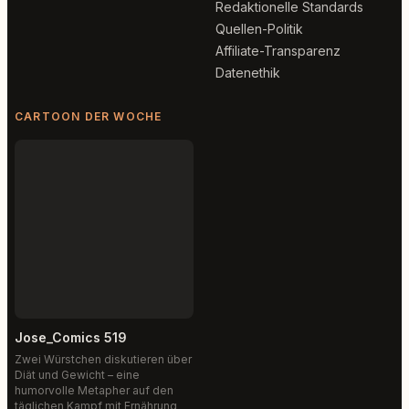
Redaktionelle Standards
Quellen-Politik
Affiliate-Transparenz
Datenethik
CARTOON DER WOCHE
Jose_Comics 519
Zwei Würstchen diskutieren über
Diät und Gewicht – eine
humorvolle Metapher auf den
täglichen Kampf mit Ernährung