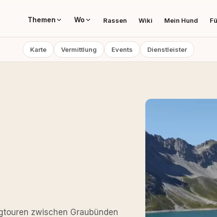
Themen
Wo
Rassen
Wiki
Mein Hund
Fü
Karte
Vermittlung
Events
Dienstleister
n
ergtouren zwischen Graubünden