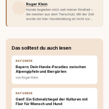
Roger Klein
Hunde begleiten mich seit meiner Kindheit –
die meisten aus dem Tierschutz. Mit der Zeit
wurde mir klar: Hundehaltung ist nicht nur
Gefühl, sondern Verantwortung und
Fachwissen. Der Wendepunkt kam mit meinem
ersten Welpen. Plötzlich reichte Erfahrung
allein nicht mehr. Ich begann mich intensiv mit
Verhaltensbiologie, Trainingsethik und
moderner Hundeerziehung
Das solltest du auch lesen
auseinanderzusetzen. Nach meiner Erfahrung
entsteht echte Bindung dort, wo Verständnis
Wissen ersetzt – nicht umgekehrt. Aus dieser
RATGEBER
Entwicklung entstand rundum.dog – ein
Bayern: Dein Hunde-Paradies zwischen
Wissens- und Serviceportal für
Alpengipfeln und Biergärten
Hundehalter:innen in Deutschland, Österreich
von Roger Klein
und der Schweiz. Meine Überzeugung:
Tierschutz beginnt mit Wissen. Wer seinen
Hund versteht, trifft bessere Entscheidungen –
für ein Zusammenleben, das beiden guttut.
RATGEBER
Genf: Ein Schmelztiegel der Kulturen mit
Flair für Mensch und Hund