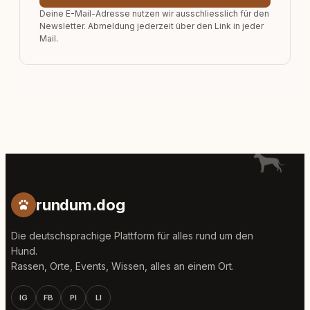
Deine E-Mail-Adresse nutzen wir ausschliesslich für den
Newsletter. Abmeldung jederzeit über den Link in jeder
Mail.
rundum.dog
Die deutschsprachige Plattform für alles rund um den
Hund.
Rassen, Orte, Events, Wissen, alles an einem Ort.
IG
FB
PI
LI