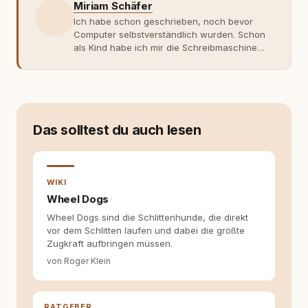
Miriam Schäfer
Ich habe schon geschrieben, noch bevor
Computer selbstverständlich wurden. Schon
als Kind habe ich mir die Schreibmaschine
meiner Eltern geschnappt und drauflos
getippt: Geschichten, Beobachtungen,
Gedanken. Hauptsache Worte. Mein Zugang
zu Hunde-Themen ist kein klassischer. Lange
Zeit war ich eher skeptisch, geprägt von
weniger guten Erfahrungen. Umso mehr hat
Das solltest du auch lesen
es mich überrascht, als ich - dank Roger -
erlebt habe, wie verantwortungsvoll und
bewusst gute Hundehaltung funktionieren
kann. Dieser Perspektivwechsel begleitet
WIKI
meine Arbeit bis heute. Bei rundum.dog bin ich
Wheel Dogs
als Content Managerin an vielen Stellen
Wheel Dogs sind die Schlittenhunde, die direkt
beteiligt, an denen aus Ideen fertige Beiträge
vor dem Schlitten laufen und dabei die größte
werden. Ich recherchiere Themen, plane
Zugkraft aufbringen müssen.
Inhalte, schreibe Artikel, begleite Gastbeiträge
redaktionell, veröffentliche Texte und betreue
von Roger Klein
die Social-Media-Kanäle. Mein Blick richtet
sich dabei immer auf das grosse Ganze:
Welche Themen sind relevant? Welche
RATGEBER