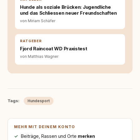
Fragen stehen dahinter? Und wie lassen sich
Inhalte so aufbereiten, dass sie verständlich,
Hunde als soziale Brücken: Jugendliche
fundiert und für unsere Leser wirklich
und das Schliessen neuer Freundschaften
hilfreich sind? Ich glaube, dass Emotionen
von Miriam Schäfer
allein nicht ausreichen. Gute Entscheidungen
entstehen dort, wo Information,
Selbstreflexion und Bereitschaft zum
RATGEBER
Hinterfragen zusammenkommen. Mit meinen
Texten möchte ich genau dazu beitragen.
Fjord Raincoat WD Praxistest
von Matthias Wagner
Tags:
Hundesport
MEHR MIT DEINEM KONTO
Beiträge, Rassen und Orte
merken