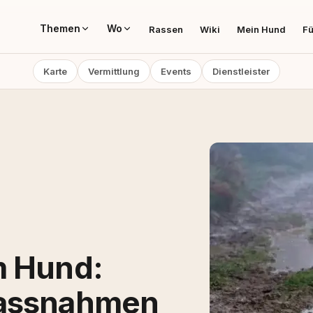
Themen
Wo
Rassen
Wiki
Mein Hund
Fü
Karte
Vermittlung
Events
Dienstleister
m Hund:
massnahmen