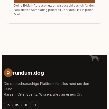
Deine E-Mail-Adresse nutzen wir ausschliesslich für den
Newsletter. Abmeldung jederzeit über den Link in jeder
Mail.
rundum.dog
Die deutschsprachige Plattform für alles rund um den
Hund.
Rassen, Orte, Events, Wissen, alles an einem Ort.
IG
FB
PI
LI