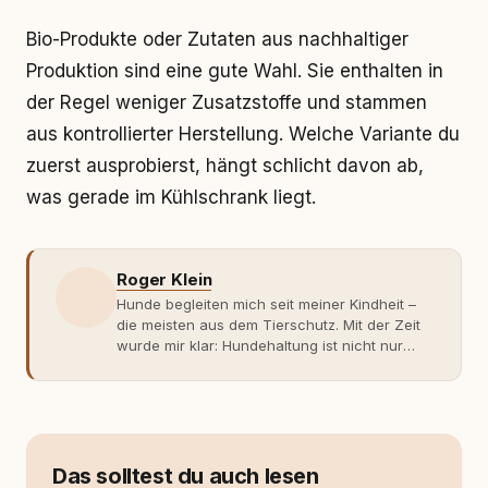
Bio-Produkte oder Zutaten aus nachhaltiger
Produktion sind eine gute Wahl. Sie enthalten in
der Regel weniger Zusatzstoffe und stammen
aus kontrollierter Herstellung. Welche Variante du
zuerst ausprobierst, hängt schlicht davon ab,
was gerade im Kühlschrank liegt.
Roger Klein
Hunde begleiten mich seit meiner Kindheit –
die meisten aus dem Tierschutz. Mit der Zeit
wurde mir klar: Hundehaltung ist nicht nur
Gefühl, sondern Verantwortung und
Fachwissen. Der Wendepunkt kam mit meinem
ersten Welpen. Plötzlich reichte Erfahrung
allein nicht mehr. Ich begann mich intensiv mit
Verhaltensbiologie, Trainingsethik und
moderner Hundeerziehung
Das solltest du auch lesen