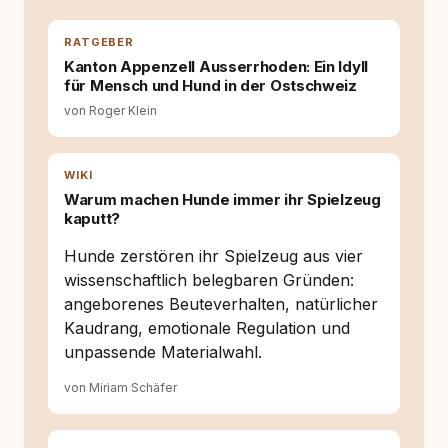
auseinanderzusetzen. Nach meiner Erfahrung
entsteht echte Bindung dort, wo Verständnis
Wissen ersetzt – nicht umgekehrt. Aus dieser
RATGEBER
Entwicklung entstand rundum.dog – ein
Kanton Appenzell Ausserrhoden: Ein Idyll
Wissens- und Serviceportal für
für Mensch und Hund in der Ostschweiz
Hundehalter:innen in Deutschland, Österreich
von Roger Klein
und der Schweiz. Meine Überzeugung:
Tierschutz beginnt mit Wissen. Wer seinen
Hund versteht, trifft bessere Entscheidungen –
für ein Zusammenleben, das beiden guttut.
WIKI
Warum machen Hunde immer ihr Spielzeug
kaputt?
Hunde zerstören ihr Spielzeug aus vier
wissenschaftlich belegbaren Gründen:
angeborenes Beuteverhalten, natürlicher
Kaudrang, emotionale Regulation und
unpassende Materialwahl.
von Miriam Schäfer